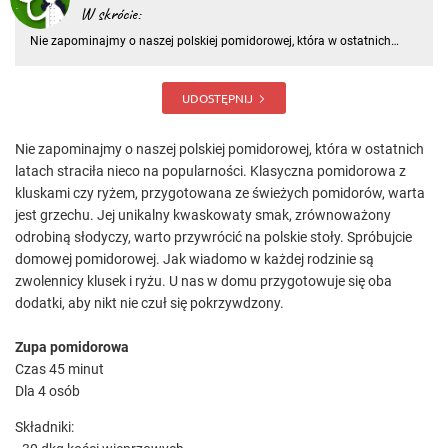
W skrócie:
Nie zapominajmy o naszej polskiej pomidorowej, która w ostatnich
latach straciła nieco na popularności. Klasyczna pomidorowa z
kluskami czy ryżem, przygotowana ze świeżych pomidorów, warta jest
grzechu. Jej unikalny kwaskowaty smak, zrównoważony odrobiną
UDOSTĘPNIJ
Nie zapominajmy o naszej polskiej pomidorowej, która w ostatnich
latach straciła nieco na popularności. Klasyczna pomidorowa z
kluskami czy ryżem, przygotowana ze świeżych pomidorów, warta
jest grzechu. Jej unikalny kwaskowaty smak, zrównoważony
odrobiną słodyczy, warto przywrócić na polskie stoły. Spróbujcie
domowej pomidorowej. Jak wiadomo w każdej rodzinie są
zwolennicy klusek i ryżu. U nas w domu przygotowuje się oba
dodatki, aby nikt nie czuł się pokrzywdzony.
Zupa pomidorowa
Czas 45 minut
Dla 4 osób
Składniki: