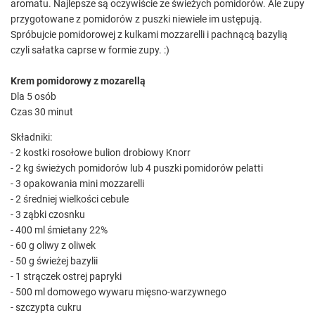
aromatu. Najlepsze są oczywiście ze świeżych pomidorów. Ale zupy
przygotowane z pomidorów z puszki niewiele im ustępują.
Spróbujcie pomidorowej z kulkami mozzarelli i pachnącą bazylią
czyli sałatka caprse w formie zupy. :)
Krem pomidorowy z mozarellą
Dla 5 osób
Czas 30 minut
Składniki:
- 2 kostki rosołowe bulion drobiowy Knorr
- 2 kg świeżych pomidorów lub 4 puszki pomidorów pelatti
- 3 opakowania mini mozzarelli
- 2 średniej wielkości cebule
- 3 ząbki czosnku
- 400 ml śmietany 22%
- 60 g oliwy z oliwek
- 50 g świeżej bazylii
- 1 strączek ostrej papryki
- 500 ml domowego wywaru mięsno-warzywnego
- szczypta cukru