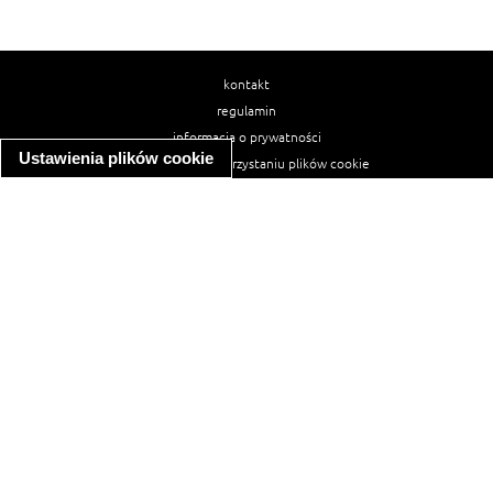
kontakt
regulamin
informacja o prywatności
Ustawienia plików cookie
informacja o wykorzystaniu plików cookie
ułatwienia dostępu
Najpopularniejsze przepisy
spaghetti bolognese
makaron z kurczakiem w sosie śmietanowym
kanapka z indykiem
ratatouille
lahmacun
mac and cheese
zupa minestrone
cannelloni ze szpinakiem i ricottą