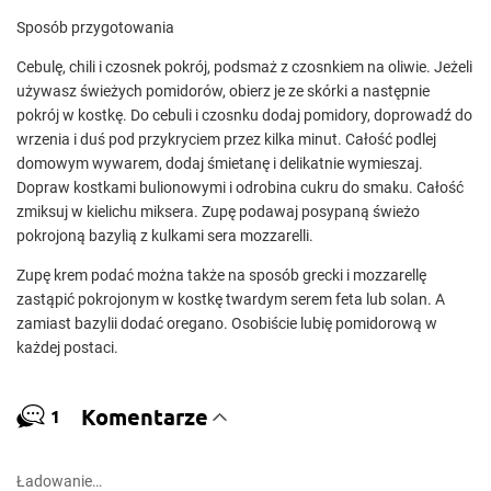
Sposób przygotowania
Cebulę, chili i czosnek pokrój, podsmaż z czosnkiem na oliwie. Jeżeli
używasz świeżych pomidorów, obierz je ze skórki a następnie
pokrój w kostkę. Do cebuli i czosnku dodaj pomidory, doprowadź do
wrzenia i duś pod przykryciem przez kilka minut. Całość podlej
domowym wywarem, dodaj śmietanę i delikatnie wymieszaj.
Dopraw kostkami bulionowymi i odrobina cukru do smaku. Całość
zmiksuj w kielichu miksera. Zupę podawaj posypaną świeżo
pokrojoną bazylią z kulkami sera mozzarelli.
Zupę krem podać można także na sposób grecki i mozzarellę
zastąpić pokrojonym w kostkę twardym serem feta lub solan. A
zamiast bazylii dodać oregano. Osobiście lubię pomidorową w
każdej postaci.
Komentarze
1
Ładowanie…