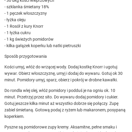
- 30 dkg kości wieprzowych
- szklanka śmietany 18%
- 1 pęczek włoszczyzny
- łyżka oleju
- 1 Rosół z kury Knorr
- 1 łyżka cukru
- 1 kg świeżych pomidorów
- kilka gałązek koperku lub natki pietruszki
Sposób przygotowania
Kości umyj, włóż do wrzącej wody. Dodaj kostkę Knorr i ugotuj
wywar. Obierz włoszczyznę, umyj i dodaj do wywaru. Gotuj ok 30
minut. Pomidory umyj, sparz, obierz i pokrój w drobne kawałki.
Do rondla wlej olej, włóż pomidory i podduś je na ogniu ok. 10
minut. Przetrzyj przez sito. Do wywaru dodaj pomidory i cukier.
Gotuj jeszcze kilka minut aż wszystko dobrze się połączy. Zupę
zabiel śmietaną. Gotową podaj z ryżem lub makaronem, posypaną
koperkiem.
Pyszne są pomidorowe zupy kremy. Aksamitne, pełne smaku i