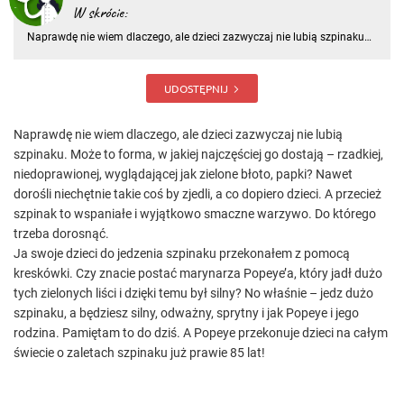
W skrócie:
Naprawdę nie wiem dlaczego, ale dzieci zazwyczaj nie lubią szpinaku.
Może to forma, w jakiej najczęściej go dostają – rzadkiej,
niedoprawionej, wyglądającej jak zielone błoto, papki? Nawet dorośli
niechętnie takie coś by zjedli, a co dopiero dzieci. A prz
UDOSTĘPNIJ
Naprawdę nie wiem dlaczego, ale dzieci zazwyczaj nie lubią
szpinaku. Może to forma, w jakiej najczęściej go dostają – rzadkiej,
niedoprawionej, wyglądającej jak zielone błoto, papki? Nawet
dorośli niechętnie takie coś by zjedli, a co dopiero dzieci. A przecież
szpinak to wspaniałe i wyjątkowo smaczne warzywo. Do którego
trzeba dorosnąć.
Ja swoje dzieci do jedzenia szpinaku przekonałem z pomocą
kreskówki. Czy znacie postać marynarza Popeye’a, który jadł dużo
tych zielonych liści i dzięki temu był silny? No właśnie – jedz dużo
szpinaku, a będziesz silny, odważny, sprytny i jak Popeye i jego
rodzina. Pamiętam to do dziś. A Popeye przekonuje dzieci na całym
świecie o zaletach szpinaku już prawie 85 lat!