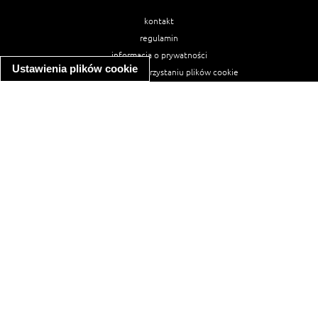
kontakt
regulamin
informacja o prywatności
Ustawienia plików cookie
informacja o wykorzystaniu plików cookie
ułatwienia dostępu
Najpopularniejsze przepisy
spaghetti bolognese
makaron z kurczakiem w sosie śmietanowym
kanapka z indykiem
ratatouille
lahmacun
mac and cheese
zupa minestrone
cannelloni ze szpinakiem i ricottą
spaghetti przepisy