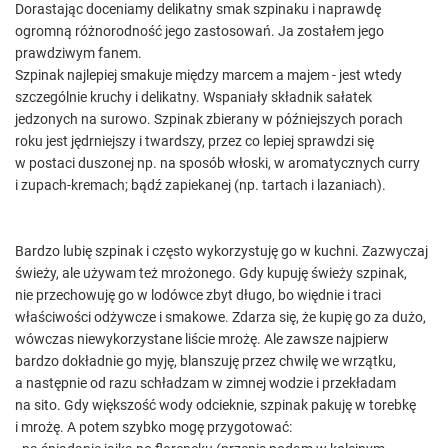
Dorastając doceniamy delikatny smak szpinaku i naprawdę
ogromną różnorodność jego zastosowań. Ja zostałem jego
prawdziwym fanem.
Szpinak najlepiej smakuje między marcem a majem - jest wtedy
szczególnie kruchy i delikatny. Wspaniały składnik sałatek
jedzonych na surowo. Szpinak zbierany w późniejszych porach
roku jest jędrniejszy i twardszy, przez co lepiej sprawdzi się
w postaci duszonej np. na sposób włoski, w aromatycznych curry
i zupach-kremach; bądź zapiekanej (np. tartach i lazaniach).
Bardzo lubię szpinak i często wykorzystuję go w kuchni. Zazwyczaj
świeży, ale używam też mrożonego. Gdy kupuję świeży szpinak,
nie przechowuję go w lodówce zbyt długo, bo więdnie i traci
właściwości odżywcze i smakowe. Zdarza się, że kupię go za dużo,
wówczas niewykorzystane liście mrożę. Ale zawsze najpierw
bardzo dokładnie go myję, blanszuję przez chwilę we wrzątku,
a następnie od razu schładzam w zimnej wodzie i przekładam
na sito. Gdy większość wody odcieknie, szpinak pakuję w torebkę
i mrożę. A potem szybko mogę przygotować: