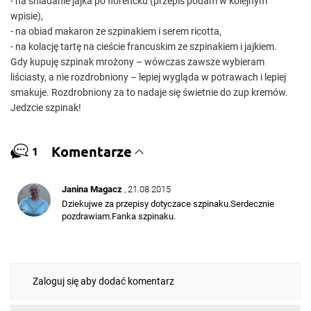
- na śniadanie jajka po florencku (przepis podam w kolejnym
wpisie),
- na obiad makaron ze szpinakiem i serem ricotta,
- na kolację tartę na cieście francuskim ze szpinakiem i jajkiem.
Gdy kupuję szpinak mrożony – wówczas zawsze wybieram
liściasty, a nie rozdrobniony – lepiej wygląda w potrawach i lepiej
smakuje. Rozdrobniony za to nadaje się świetnie do zup kremów.
Jedzcie szpinak!
Komentarze
1
Janina Magacz
, 21.08.2015
Dziekujwe za przepisy dotyczace szpinaku.Serdecznie
pozdrawiam.Fanka szpinaku.
Zaloguj się aby dodać komentarz