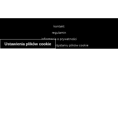
kontakt
regulamin
informacja o prywatności
Ustawienia plików cookie
informacja o wykorzystaniu plików cookie
ułatwienia dostępu
Najpopularniejsze przepisy
spaghetti bolognese
makaron z kurczakiem w sosie śmietanowym
kanapka z indykiem
ratatouille
lahmacun
mac and cheese
zupa minestrone