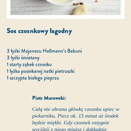
Sos czosnkowy łagodny
3 łyżki Majonezu Hellmann’s Babuni
3 łyżki śmietany
1 starty ząbek czosnku
1 łyżka posiekanej natki pietruszki
1 szczypta białego pieprzu
Piotr Murawski:
Całą nie obrana główkę czosnku upiec w
piekarniku. Piecz ok. 15 minut aż środek
będzie miękki. Gdy czosnek ostygnie
wyciśnij z niego miąższ i dokładnie