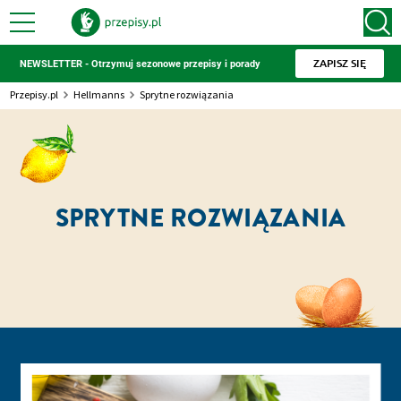
ZAPISZ SIĘ
NEWSLETTER - Otrzymuj sezonowe przepisy i porady
Przepisy.pl
Hellmanns
Sprytne rozwiązania
SPRYTNE ROZWIĄZANIA