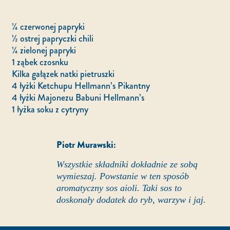
¼ czerwonej papryki
½ ostrej papryczki chili
¼ zielonej papryki
1 ząbek czosnku
Kilka gałązek natki pietruszki
4 łyżki Ketchupu Hellmann’s Pikantny
4 łyżki Majonezu Babuni Hellmann’s
1 łyżka soku z cytryny
Piotr Murawski:
Wszystkie składniki dokładnie ze sobą
wymieszaj. Powstanie w ten sposób
aromatyczny sos aioli. Taki sos to
doskonały dodatek do ryb, warzyw i jaj.