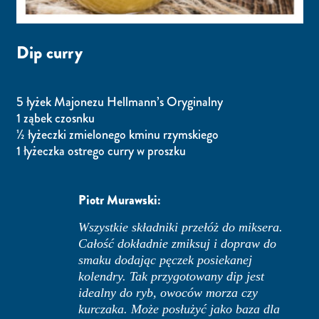
Dip curry
5 łyżek Majonezu Hellmann’s Oryginalny
1 ząbek czosnku
½ łyżeczki zmielonego kminu rzymskiego
1 łyżeczka ostrego curry w proszku
Piotr Murawski:
Wszystkie składniki przełóż do miksera.
Całość dokładnie zmiksuj i dopraw do
smaku dodając pęczek posiekanej
kolendry. Tak przygotowany dip jest
idealny do ryb, owoców morza czy
kurczaka. Może posłużyć jako baza dla