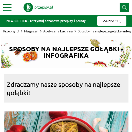
ZAPISZ SIĘ
NEWSLETTER - Otrzymuj sezonowe przepisy i porady
Przepisy.pl
Magazyn
Apetyczna kuchnia
Sposoby na najlepsze gołąbki - infogr
SPOSOBY NA NAJLEPSZE GOŁĄBKI -
INFOGRAFIKA
Zdradzamy nasze sposoby na najlepsze
gołąbki!