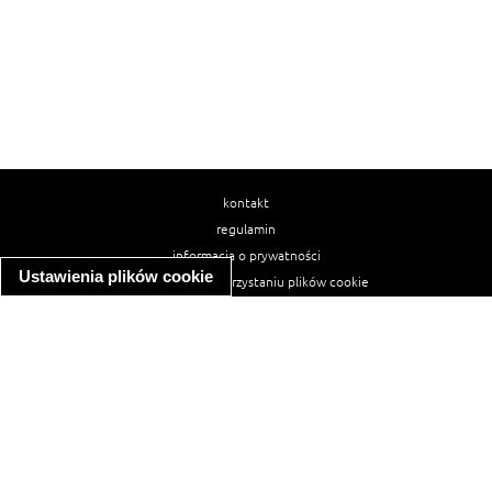
kontakt
regulamin
informacja o prywatności
Ustawienia plików cookie
informacja o wykorzystaniu plików cookie
ułatwienia dostępu
Najpopularniejsze przepisy
spaghetti bolognese
makaron z kurczakiem w sosie śmietanowym
kanapka z indykiem
ratatouille