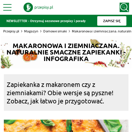
ZAPISZ SIĘ
NEWSLETTER - Otrzymuj sezonowe przepisy i porady
Przepisy.pl
Magazyn
Domowe smaki
Makaronowa i ziemniaczana. naturalnie
MAKARONOWA I ZIEMNIACZANA.
NATURALNIE SMACZNE ZAPIEKANKI -
INFOGRAFIKA
Zapiekanka z makaronem czy z
ziemniakami? Obie wersje są pyszne!
Zobacz, jak łatwo je przygotować.