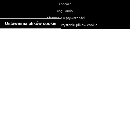
kontakt
regulamin
informacja o prywatności
Ustawienia plików cookie
informacja o wykorzystaniu plików cookie
ułatwienia dostępu
Najpopularniejsze przepisy
spaghetti bolognese
makaron z kurczakiem w sosie śmietanowym
kanapka z indykiem
ratatouille
lahmacun
mac and cheese
zupa minestrone
cannelloni ze szpinakiem i ricottą
spaghetti przepisy
makaron z kurczakiem