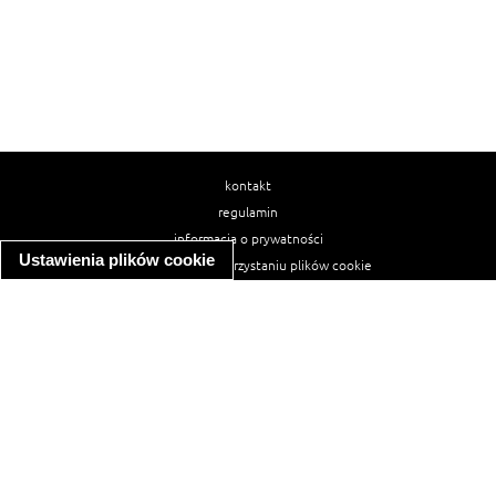
kontakt
regulamin
informacja o prywatności
Ustawienia plików cookie
informacja o wykorzystaniu plików cookie
ułatwienia dostępu
Najpopularniejsze przepisy
spaghetti bolognese
makaron z kurczakiem w sosie śmietanowym
kanapka z indykiem
ratatouille