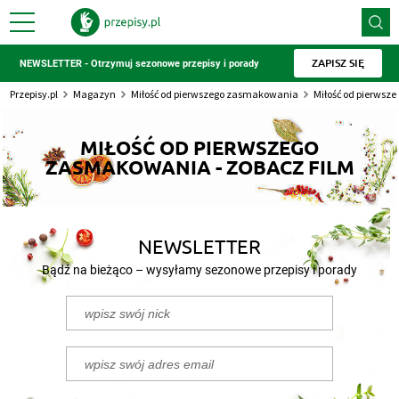
ZAPISZ SIĘ
NEWSLETTER - Otrzymuj sezonowe przepisy i porady
Przepisy.pl
Magazyn
Miłość od pierwszego zasmakowania
Miłość od pierwsz
MIŁOŚĆ OD PIERWSZEGO
ZASMAKOWANIA - ZOBACZ FILM
NEWSLETTER
Bądź na bieżąco – wysyłamy sezonowe przepisy i porady