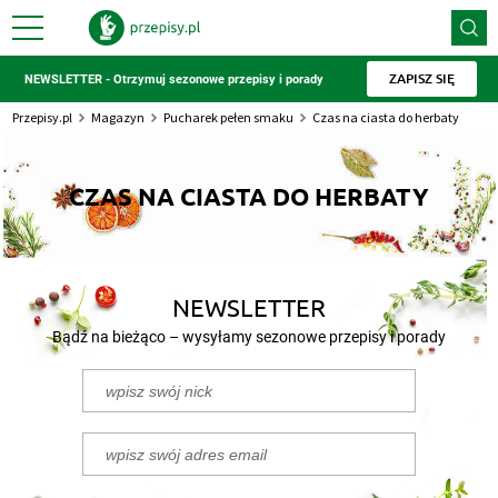
ZAPISZ SIĘ
NEWSLETTER - Otrzymuj sezonowe przepisy i porady
Przepisy.pl
Magazyn
Pucharek pełen smaku
Czas na ciasta do herbaty
CZAS NA CIASTA DO HERBATY
NEWSLETTER
Bądź na bieżąco – wysyłamy sezonowe przepisy i porady