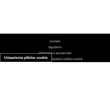
kontakt
regulamin
informacja o prywatności
Ustawienia plików cookie
informacja o wykorzystaniu plików cookie
ułatwienia dostępu
Najpopularniejsze przepisy
spaghetti bolognese
makaron z kurczakiem w sosie śmietanowym
kanapka z indykiem
ratatouille