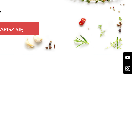
y
APISZ SIĘ