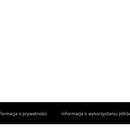
formacja o prywatności
informacja o wykorzystaniu plikó
Najpopularniejsze przepisy