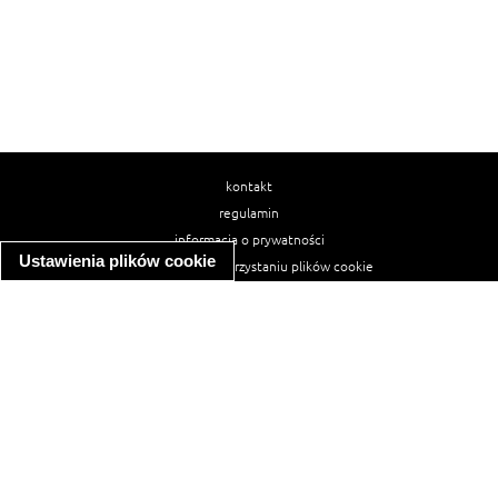
kontakt
regulamin
informacja o prywatności
Ustawienia plików cookie
informacja o wykorzystaniu plików cookie
ułatwienia dostępu
Najpopularniejsze przepisy
spaghetti bolognese
makaron z kurczakiem w sosie śmietanowym
kanapka z indykiem
ratatouille