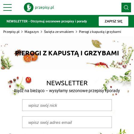
ZAPISZ SIĘ
NEWSLETTER - Otrzymuj sezonowe przepisy i porady
Przepisy.pl
Magazyn
Święta ze smakiem
Pierogi z kapustą i grzybami
PIEROGI Z KAPUSTĄ I GRZYBAMI
NEWSLETTER
Bądź na bieżąco – wysyłamy sezonowe przepisy i porady