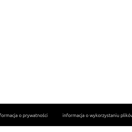
formacja o prywatności
informacja o wykorzystaniu plikó
Najpopularniejsze przepisy