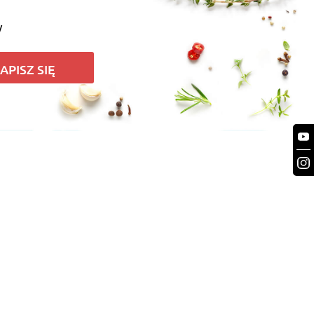
y
APISZ SIĘ