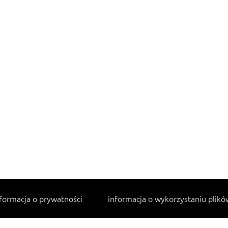
formacja o prywatności
informacja o wykorzystaniu plikó
Najpopularniejsze przepisy