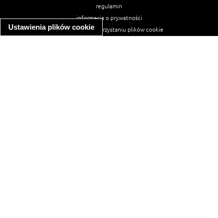
regulamin
informacja o prywatności
Ustawienia plików cookie
informacja o wykorzystaniu plików cookie
ułatwienia dostępu
Najpopularniejsze przepisy
spaghetti bolognese
makaron z kurczakiem w sosie śmietanowym
kanapka z indykiem
ratatouille
lahmacun
mac and cheese
zupa minestrone
cannelloni ze szpinakiem i ricottą
spaghetti przepisy
makaron z kurczakiem
tagliatelle z kurczakiem