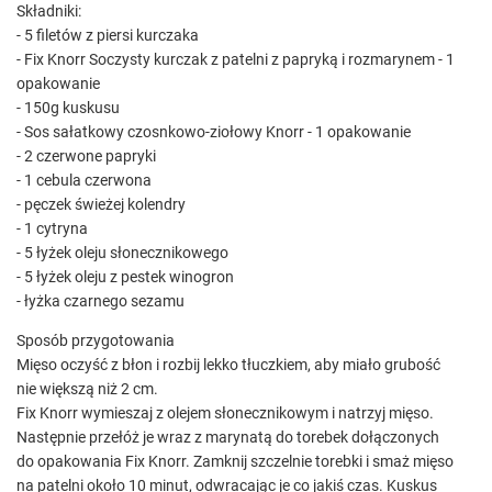
Składniki:
- 5 filetów z piersi kurczaka
- Fix Knorr Soczysty kurczak z patelni z papryką i rozmarynem - 1
opakowanie
- 150g kuskusu
- Sos sałatkowy czosnkowo-ziołowy Knorr - 1 opakowanie
- 2 czerwone papryki
- 1 cebula czerwona
- pęczek świeżej kolendry
- 1 cytryna
- 5 łyżek oleju słonecznikowego
- 5 łyżek oleju z pestek winogron
- łyżka czarnego sezamu
Sposób przygotowania
Mięso oczyść z błon i rozbij lekko tłuczkiem, aby miało grubość
nie większą niż 2 cm.
Fix Knorr wymieszaj z olejem słonecznikowym i natrzyj mięso.
Następnie przełóż je wraz z marynatą do torebek dołączonych
do opakowania Fix Knorr. Zamknij szczelnie torebki i smaż mięso
na patelni około 10 minut, odwracając je co jakiś czas. Kuskus