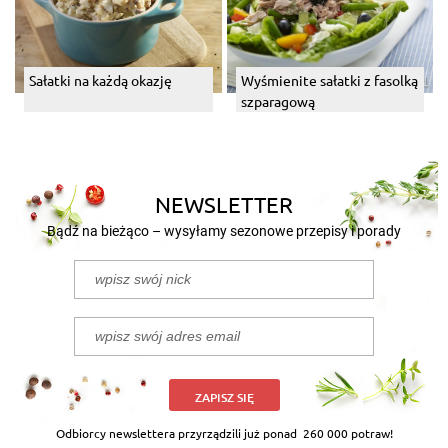
Sałatki na każdą okazję
Wyśmienite sałatki z fasolką
szparagową
NEWSLETTER
Bądź na bieżąco – wysyłamy sezonowe przepisy i porady
ZAPISZ SIĘ
Odbiorcy newslettera przyrządzili już ponad
260 000 potraw!