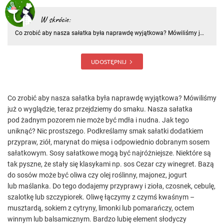
W skrócie:
Co zrobić aby nasza sałatka była naprawdę wyjątkowa? Mówiliśmy już
o wyglądzie, teraz przejdziemy do smaku. Nasza sałatka pod żadnym
pozorem nie może być mdła i nudna. Jak tego uniknąć? Nic
prostszego
UDOSTĘPNIJ
Co zrobić aby nasza sałatka była naprawdę wyjątkowa? Mówiliśmy
już o wyglądzie, teraz przejdziemy do smaku. Nasza sałatka
pod żadnym pozorem nie może być mdła i nudna. Jak tego
uniknąć? Nic prostszego. Podkreślamy smak sałatki dodatkiem
przypraw, ziół, marynat do mięsa i odpowiednio dobranym sosem
sałatkowym. Sosy sałatkowe mogą być najróżniejsze. Niektóre są
tak pyszne, że stały się klasykami np. sos Cezar czy winegret. Bazą
do sosów może być oliwa czy olej roślinny, majonez, jogurt
lub maślanka. Do tego dodajemy przyprawy i zioła, czosnek, cebulę,
szalotkę lub szczypiorek. Oliwę łączymy z czymś kwaśnym –
musztardą, sokiem z cytryny, limonki lub pomarańczy, octem
winnym lub balsamicznym. Bardzo lubię element słodyczy