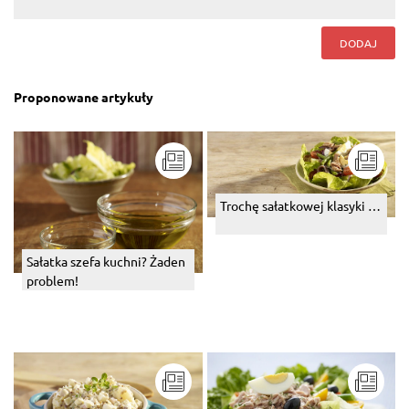
DODAJ
Proponowane artykuły
Trochę sałatkowej klasyki …
Sałatka szefa kuchni? Żaden
problem!