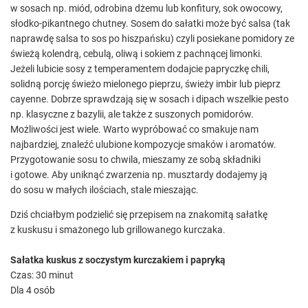
w sosach np. miód, odrobina dżemu lub konfitury, sok owocowy,
słodko-pikantnego chutney. Sosem do sałatki może być salsa (tak
naprawdę salsa to sos po hiszpańsku) czyli posiekane pomidory ze
świeżą kolendrą, cebulą, oliwą i sokiem z pachnącej limonki.
Jeżeli lubicie sosy z temperamentem dodajcie papryczkę chili,
solidną porcję świeżo mielonego pieprzu, świeży imbir lub pieprz
cayenne. Dobrze sprawdzają się w sosach i dipach wszelkie pesto
np. klasyczne z bazylii, ale także z suszonych pomidorów.
Możliwości jest wiele. Warto wypróbować co smakuje nam
najbardziej, znaleźć ulubione kompozycje smaków i aromatów.
Przygotowanie sosu to chwila, mieszamy ze sobą składniki
i gotowe. Aby uniknąć zwarzenia np. musztardy dodajemy ją
do sosu w małych ilościach, stale mieszając.
Dziś chciałbym podzielić się przepisem na znakomitą sałatkę
z kuskusu i smażonego lub grillowanego kurczaka.
Sałatka kuskus z soczystym kurczakiem i papryką
Czas: 30 minut
Dla 4 osób