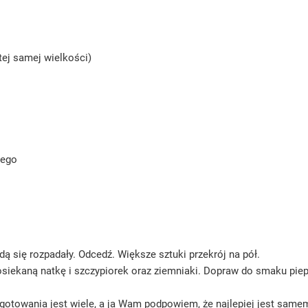
tej samej wielkości)
nego
dą się rozpadały. Odcedź. Większe sztuki przekrój na pół.
iekaną natkę i szczypiorek oraz ziemniaki. Dopraw do smaku piep
przygotowania jest wiele, a ja Wam podpowiem, że najlepiej jest s