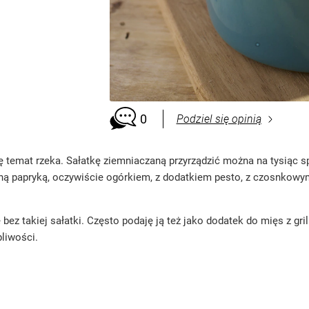
0
Podziel się opinią
ę temat rzeka. Sałatkę ziemniaczaną przyrządzić można na tysiąc 
ną papryką, oczywiście ogórkiem, z dodatkiem pesto, z czosnkowym
ez takiej sałatki. Często podaję ją też jako dodatek do mięs z gri
pliwości.