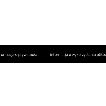
formacja o prywatności
informacja o wykorzystaniu plikó
Najpopularniejsze przepisy
makaron z kurczakiem w sosie śmietanowym
lahmacun
cannelloni ze szpinakiem i ricottą
tagliatelle z kurczakiem
sałatka jarzynowa