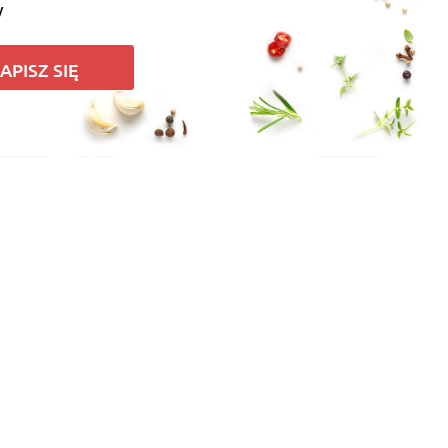
y
APISZ SIĘ