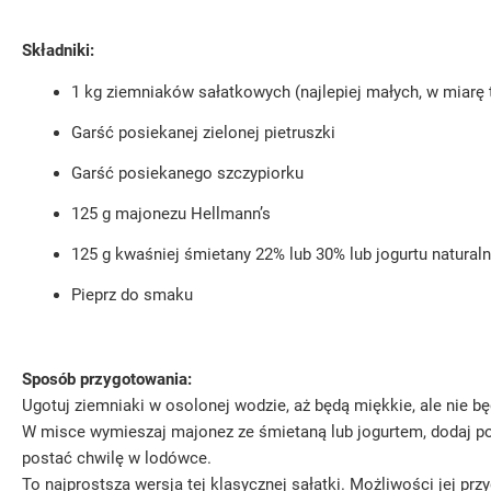
Składniki:
1 kg ziemniaków sałatkowych (najlepiej małych, w miarę 
Garść posiekanej zielonej pietruszki
Garść posiekanego szczypiorku
125 g majonezu Hellmann’s
125 g kwaśniej śmietany 22% lub 30% lub jogurtu natural
Pieprz do smaku
Sposób przygotowania:
Ugotuj ziemniaki w osolonej wodzie, aż będą miękkie, ale nie bę
W misce wymieszaj majonez ze śmietaną lub jogurtem, dodaj pos
postać chwilę w lodówce.
To najprostsza wersja tej klasycznej sałatki. Możliwości jej 