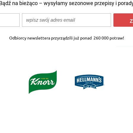
Bądź na bieżąco – wysyłamy sezonowe przepisy i porad
Z
Odbiorcy newslettera przyrządzili już ponad
260 000 potraw!