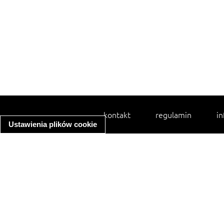
kontakt
regulamin
in
Ustawienia plików cookie
spaghetti bolognese
ratatouille
zupa minestrone
makaron z kurczakiem