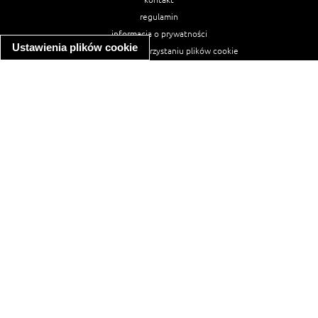
regulamin
informacja o prywatności
Ustawienia plików cookie
informacja o wykorzystaniu plików cookie
ułatwienia dostępu
Najpopularniejsze przepisy
spaghetti bolognese
makaron z kurczakiem w sosie śmietanowym
kanapka z indykiem
ratatouille
lahmacun
mac and cheese
zupa minestrone
cannelloni ze szpinakiem i ricottą
spaghetti przepisy
makaron z kurczakiem