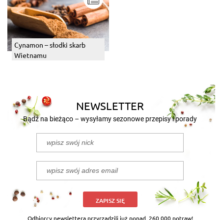
Cynamon – słodki skarb
Wietnamu
NEWSLETTER
Bądź na bieżąco – wysyłamy sezonowe przepisy i porady
ZAPISZ SIĘ
Odbiorcy newslettera przyrządzili już ponad
260 000 potraw!