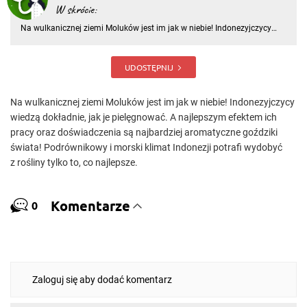
W skrócie:
Na wulkanicznej ziemi Moluków jest im jak w niebie! Indonezyjczycy
wiedzą dokładnie, jak je pielęgnować. A najlepszym efektem ich pracy
oraz doświadczenia są najbardziej aromatyczne goździki świata!
Podrównikowy i morski klimat Indonezji potrafi wydobyć z
UDOSTĘPNIJ
Na wulkanicznej ziemi Moluków jest im jak w niebie! Indonezyjczycy
wiedzą dokładnie, jak je pielęgnować. A najlepszym efektem ich
pracy oraz doświadczenia są najbardziej aromatyczne goździki
świata! Podrównikowy i morski klimat Indonezji potrafi wydobyć
z rośliny tylko to, co najlepsze.
Komentarze
0
Zaloguj się aby dodać komentarz