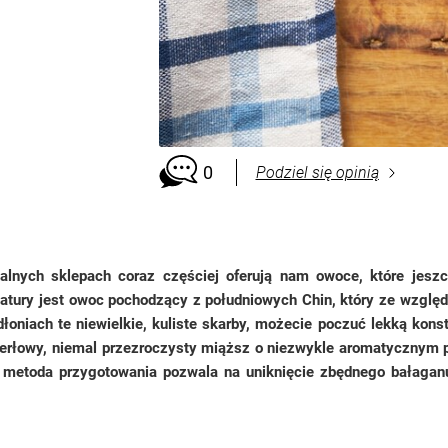
0
Podziel się opinią
alnych sklepach coraz częściej oferują nam owoce, które jeszc
natury jest owoc pochodzący z południowych Chin, który ze wzgl
niach te niewielkie, kuliste skarby, możecie poczuć lekką konste
 perłowy, niemal przezroczysty miąższ o niezwykle aromatycznym p
 metoda przygotowania pozwala na uniknięcie zbędnego bałaganu 