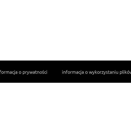
formacja o prywatności
informacja o wykorzystaniu plikó
Najpopularniejsze przepisy
makaron z kurczakiem w sosie śmietanowym
lahmacun
cannelloni ze szpinakiem i ricottą
tagliatelle z kurczakiem
sałatka jarzynowa