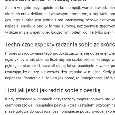
Zanim w ogóle przystąpicie do konsumpcji, warto dowiedzieć si
słodkich nut z delikatnie kwiatowym aromatem, który wielu os
gdy jego skórka jest jędrna i ma intensywny, różowo-czerwony 
najlepiej smakuje ono w formie surowej, bez żadnych zbędnyc
w dużej misie wypełnionej kruszonym lodem, co nie tylko piękni
Techniczne aspekty radzenia sobie ze skórk
Proces przygotowania tego produktu zaczyna się od zewnętrznej
egzotyki pyta, jak obierać liczi, aby nie uszkodzić delikatnego
pęknięcie skorupki i pozwoli na jej łatwe usunięcie kawałek p
uważając, by ostrze nie weszło zbyt głęboko w miąższ. Kiedy 
najlepsze. Pamiętajcie, że liczi jak obrać, to umiejętność, kt
Liczi jak jeść i jak radzić sobie z pestką
Kiedy trzymacie w dłoniach oczyszczony miąższ, pojawia się kol
ciemnobrązowa i niejadalna pestka, która kształtem przypomina 
masę gotową do spożycia. Jeśli planujecie podać owoce jako el