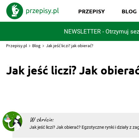
PRZEPISY
BLOG
NEWSLETTER - Otrzymuj sez
Przepisy.pl
Blog
Jak jeść liczi? jak obierać?
Jak jeść liczi? Jak obiera
W skrócie:
Jak jeść liczi? Jak obierać? Egzotyczne rynki i działy z zagranicznymi
produktami w lokalnych sklepach coraz częściej oferują 
jeszcze do niedawna znaliśmy wyłącznie z literatury podr