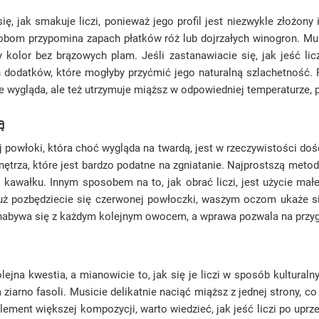
ę, jak smakuje liczi, ponieważ jego profil jest niezwykle złożon
obom przypomina zapach płatków róż lub dojrzałych winogron. Musi
kolor bez brązowych plam. Jeśli zastanawiacie się, jak jeść lic
h dodatków, które mogłyby przyćmić jego naturalną szlachetność.
e wygląda, ale też utrzymuje miąższ w odpowiedniej temperaturze, p
ą
 powłoki, która choć wygląda na twardą, jest w rzeczywistości doś
 wnętrza, które jest bardzo podatne na zgniatanie. Najprostszą me
o kawałku. Innym sposobem na to, jak obrać liczi, jest użycie ma
już pozbędziecie się czerwonej powłoczki, waszym oczom ukaże się
órą nabywa się z każdym kolejnym owocem, a wprawa pozwala na przyg
ejna kwestia, a mianowicie to, jak się je liczi w sposób kultural
ziarno fasoli. Musicie delikatnie naciąć miąższ z jednej strony, 
ement większej kompozycji, warto wiedzieć, jak jeść liczi po up