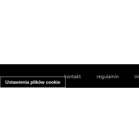
kontakt
regulamin
in
Ustawienia plików cookie
spaghetti bolognese
ratatouille
zupa minestrone
makaron z kurczakiem