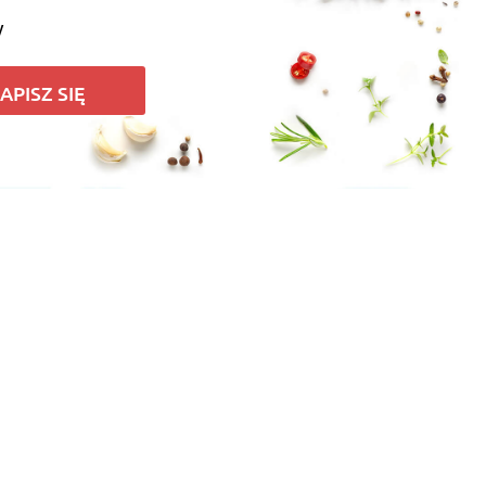
y
APISZ SIĘ