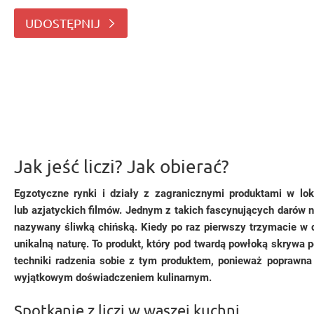
lub azjatyckich filmów.
UDOSTĘPNIJ
Jak jeść liczi? Jak obierać?
Egzotyczne rynki i działy z zagranicznymi produktami w lok
lub azjatyckich filmów. Jednym z takich fascynujących darów 
nazywany śliwką chińską. Kiedy po raz pierwszy trzymacie w dło
unikalną naturę. To produkt, który pod twardą powłoką skrywa
techniki radzenia sobie z tym produktem, ponieważ poprawna
wyjątkowym doświadczeniem kulinarnym.
Spotkanie z liczi w waszej kuchni