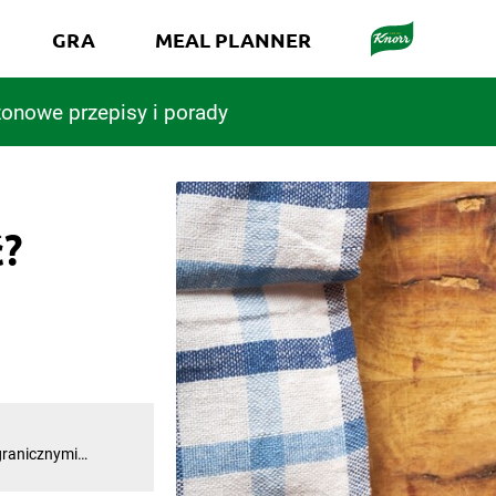
GRA
MEAL PLANNER
onowe przepisy i porady
ć?
nam owoce, które
óżniczej