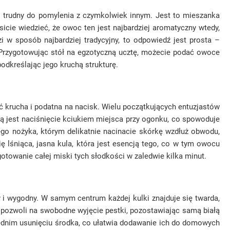
y i trudny do pomylenia z czymkolwiek innym. Jest to mieszanka
cie wiedzieć, że owoc ten jest najbardziej aromatyczny wtedy,
zi w sposób najbardziej tradycyjny, to odpowiedź jest prosta –
 Przygotowując stół na egzotyczną ucztę, możecie podać owoce
odkreślając jego kruchą strukturę.
ć krucha i podatna na nacisk. Wielu początkujących entuzjastów
todą jest naciśnięcie kciukiem miejsca przy ogonku, co spowoduje
łego nożyka, którym delikatnie nacinacie skórkę wzdłuż obwodu,
 lśniąca, jasna kula, która jest esencją tego, co w tym owocu
otowanie całej miski tych słodkości w zaledwie kilka minut.
ny i wygodny. W samym centrum każdej kulki znajduje się twarda,
co pozwoli na swobodne wyjęcie pestki, pozostawiając samą białą
rzednim usunięciu środka, co ułatwia dodawanie ich do domowych