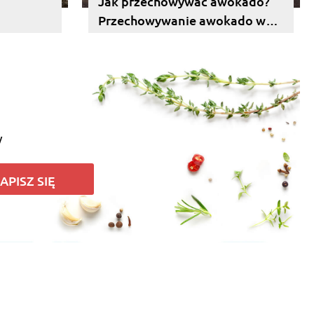
Jak przechowywać awokado?
Przechowywanie awokado w
lodówce i poza nią
y
APISZ SIĘ