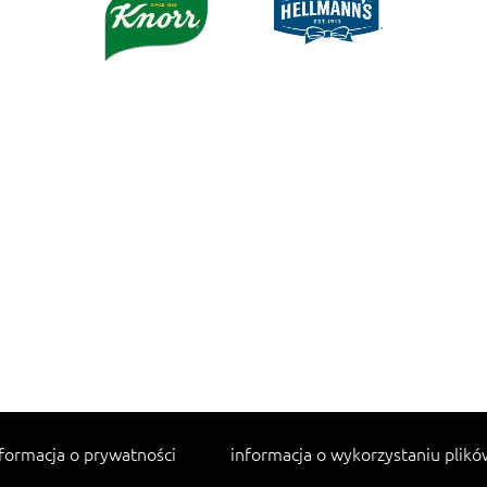
formacja o prywatności
informacja o wykorzystaniu plikó