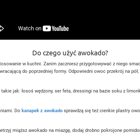
Do czego użyć awokado?
tosowanie w kuchni. Zanim zaczniesz przygotowywać z niego smaczn
wracającą do poprzedniej formy. Odpowiedni owoc przekrój na pół, w
takie jak: łosoś wędzony, ser feta, dressingi na bazie soku z lim
aniami. Do
kanapek z awokado
sprawdzą się też cienkie plastry owo
trzyj miąższ awokado na miazgę, dodaj drobno pokrojone pomidory,