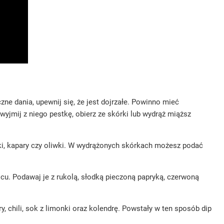
e dania, upewnij się, że jest dojrzałe. Powinno mieć
yjmij z niego pestkę, obierz ze skórki lub wydrąż miąższ
onki, kapary czy oliwki. W wydrążonych skórkach możesz podać
cu. Podawaj je z rukolą, słodką pieczoną papryką, czerwoną
 chili, sok z limonki oraz kolendrę. Powstały w ten sposób dip