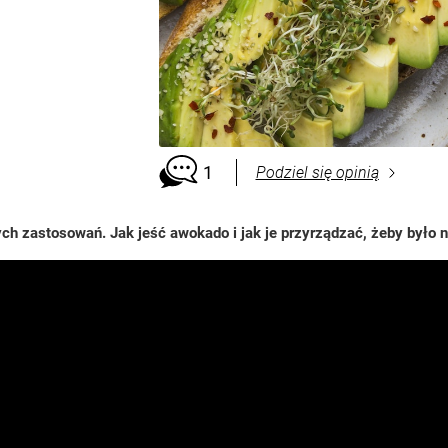
. Za
1
Podziel się opinią
nych zastosowań. Jak jeść awokado i jak je przyrządzać, żeby było