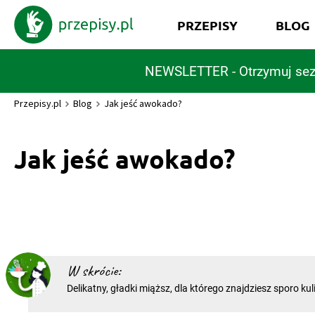
PRZEPISY
BLOG
NEWSLETTER - Otrzymuj sez
Przepisy.pl
Blog
Jak jeść awokado?
Jak jeść awokado?
W skrócie:
Delikatny, gładki miąższ, dla którego znajdziesz sporo ku
zastosowań. Jak jeść awokado i jak je przyrządzać, żeby
najsmaczniejsze? Do czego użyć awokado? Awokado jest neutralne w