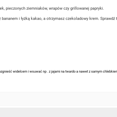
ek, pieczonych ziemniaków, wrapów czy grillowanej papryki.
 z bananem i łyżką kakao, a otrzymasz czekoladowy krem. Sprawdź
ozgnieść widelcem i wsuwać np . z jajami na twardo a nawet z samym chlebkiem 