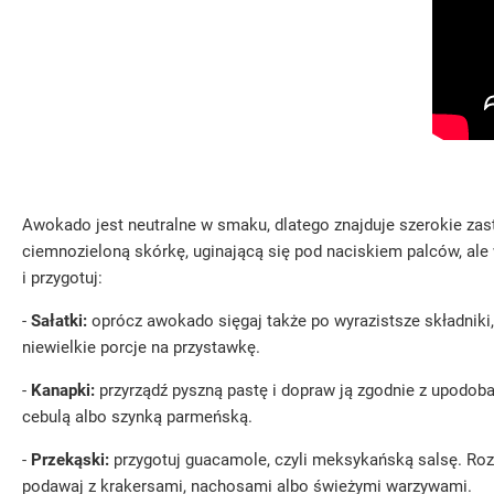
Awokado jest neutralne w smaku, dlatego znajduje szerokie zas
ciemnozieloną skórkę, uginającą się pod naciskiem palców, ale 
i przygotuj:
-
Sałatki:
oprócz awokado sięgaj także po wyrazistsze składniki, 
niewielkie porcje na przystawkę.
-
Kanapki:
przyrządź pyszną pastę i dopraw ją zgodnie z upodob
cebulą albo szynką parmeńską.
-
Przekąski:
przygotuj guacamole, czyli meksykańską salsę. Roze
podawaj z krakersami, nachosami albo świeżymi warzywami.