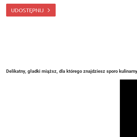
smaku, dlatego znajduje szerokie zastosowanie w kuchni
UDOSTĘPNIJ
Delikatny, gładki miąższ, dla którego znajdziesz sporo kulinar