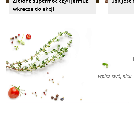
Zielona supermoc czyli jarmuż
Jak jeść 
wkracza do akcji