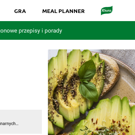
GRA
MEAL PLANNER
onowe przepisy i porady
linarnych
 było