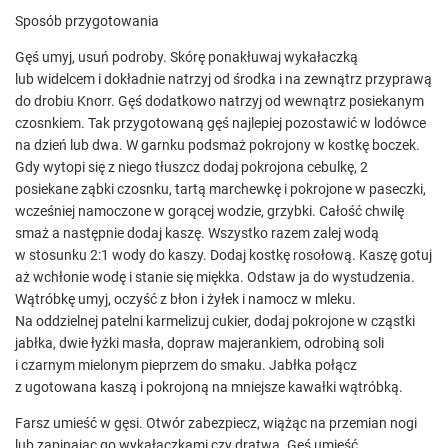
Sposób przygotowania
Gęś umyj, usuń podroby. Skórę ponakłuwaj wykałaczką
lub widelcem i dokładnie natrzyj od środka i na zewnątrz przyprawą
do drobiu Knorr. Gęś dodatkowo natrzyj od wewnątrz posiekanym
czosnkiem. Tak przygotowaną gęś najlepiej pozostawić w lodówce
na dzień lub dwa. W garnku podsmaż pokrojony w kostkę boczek.
Gdy wytopi się z niego tłuszcz dodaj pokrojona cebulkę, 2
posiekane ząbki czosnku, tartą marchewkę i pokrojone w paseczki,
wcześniej namoczone w gorącej wodzie, grzybki. Całość chwilę
smaż a następnie dodaj kaszę. Wszystko razem zalej wodą
w stosunku 2:1 wody do kaszy. Dodaj kostkę rosołową. Kaszę gotuj
aż wchłonie wodę i stanie się miękka. Odstaw ja do wystudzenia.
Wątróbkę umyj, oczyść z błon i żyłek i namocz w mleku.
Na oddzielnej patelni karmelizuj cukier, dodaj pokrojone w cząstki
jabłka, dwie łyżki masła, dopraw majerankiem, odrobiną soli
i czarnym mielonym pieprzem do smaku. Jabłka połącz
z ugotowana kaszą i pokrojoną na mniejsze kawałki wątróbką.
Farsz umieść w gęsi. Otwór zabezpiecz, wiążąc na przemian nogi
lub zapinając go wykałaczkami czy dratwą. Gęś umieść