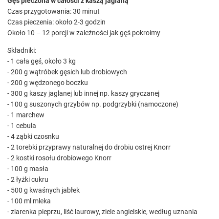
Gęś pieczona w całości z kaszą jaglaną
Czas przygotowania: 30 minut
Czas pieczenia: około 2-3 godzin
Około 10 – 12 porcji w zależności jak gęś pokroimy
Składniki:
- 1 cała gęś, około 3 kg
- 200 g wątróbek gęsich lub drobiowych
- 200 g wędzonego boczku
- 300 g kaszy jaglanej lub innej np. kaszy gryczanej
- 100 g suszonych grzybów np. podgrzybki (namoczone)
- 1 marchew
- 1 cebula
- 4 ząbki czosnku
- 2 torebki przyprawy naturalnej do drobiu ostrej Knorr
- 2 kostki rosołu drobiowego Knorr
- 100 g masła
- 2 łyżki cukru
- 500 g kwaśnych jabłek
- 100 ml mleka
- ziarenka pieprzu, liść laurowy, ziele angielskie, według uznania