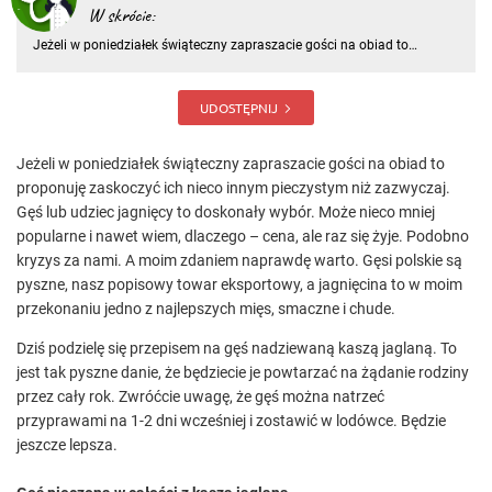
W skrócie:
Jeżeli w poniedziałek świąteczny zapraszacie gości na obiad to
proponuję zaskoczyć ich nieco innym pieczystym niż zazwyczaj. Gęś
lub udziec jagnięcy to doskonały wybór. Może nieco mniej popularne i
nawet wiem, dlaczego – cena, ale raz się żyje
UDOSTĘPNIJ
Jeżeli w poniedziałek świąteczny zapraszacie gości na obiad to
proponuję zaskoczyć ich nieco innym pieczystym niż zazwyczaj.
Gęś lub udziec jagnięcy to doskonały wybór. Może nieco mniej
popularne i nawet wiem, dlaczego – cena, ale raz się żyje. Podobno
kryzys za nami. A moim zdaniem naprawdę warto. Gęsi polskie są
pyszne, nasz popisowy towar eksportowy, a jagnięcina to w moim
przekonaniu jedno z najlepszych mięs, smaczne i chude.
Dziś podzielę się przepisem na gęś nadziewaną kaszą jaglaną. To
jest tak pyszne danie, że będziecie je powtarzać na żądanie rodziny
przez cały rok. Zwróćcie uwagę, że gęś można natrzeć
przyprawami na 1-2 dni wcześniej i zostawić w lodówce. Będzie
jeszcze lepsza.