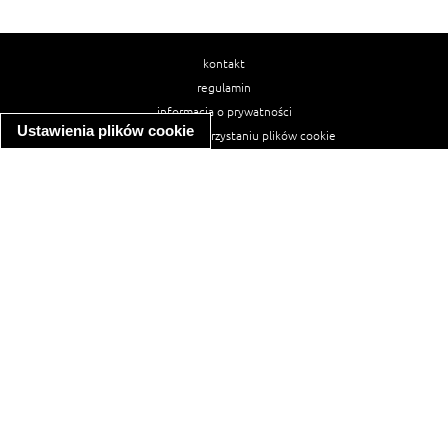
kontakt
regulamin
informacja o prywatności
Ustawienia plików cookie
informacja o wykorzystaniu plików cookie
ułatwienia dostępu
Najpopularniejsze przepisy
spaghetti bolognese
makaron z kurczakiem w sosie śmietanowym
kanapka z indykiem
ratatouille
lahmacun
mac and cheese
zupa minestrone
cannelloni ze szpinakiem i ricottą