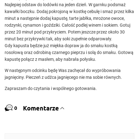
Najlepiej odstaw do lodówki na jeden dzień. W garnku podsmaż
kawałki boczku. Dodaj pokrojoną w kostkę cebulę i smaż przez kilka
minut a następnie dodaj kapustę, tarte jabłka, mrożone owoce,
rodzynki, cynamon i goździki. Całość podlej winem i sokiem. Gotuj
przez 20 minut pod przykryciem. Potem jeszcze przez około 30
minut bez przykrywki tak, aby soki zupełnie odparowały.
Gdy kapusta będzie już miękka dopraw ja do smaku kostką
rosołową oraz odrobiną czarnego pieprzu i solą do smaku. Gotową
kapustę połącz z masłem, aby nabrała połysku.
W następnym odcinku będę Was zachęcał do wypróbowania
jagnięciny. Pieczeń z udźca jagnięcego nie ma sobie równych.
Zapraszam do czytania i wspólnego gotowania.
Komentarze
0