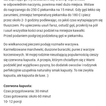
w odpowiednim naczyniu, powinna mieć dużo miejsca. Wstaw
do nagrzanego do 250 C piekarnika na 15 minut. Gdy gęś lekko się
zarumieni, zmniejsz temperaturę piekarnika do 180 C i piecz
przez około 2- 3 godziny podlewając, co jakiś czas wytapiającym się
tłuszczem. Po upieczeniu usuń farsz, ostudź gęś, przekrój na pół
i usuń wszystkie kości oraz podziel na mniejsze kawałki.
Przed podaniem podgrzej podzieloną gęś w piekarniku.
Do wielkanocnej pieczeni podaję rozmaite warzywa.
Karmelizowane marchewki, duszone buraczki, puree z warzyw
korzeniowych. W mojej rodzinie nieustającą popularnością cieszy
się czerwona kapusta. A przepis, którym chciałbym się z Wami
podzielić jest wyjątkowo pyszny, bo dodatek owoców i rodzynek
perfekcyjnie uzupełnia naturalny smak kapusty. To nie zwykła
kapusta, ale kapusta de luxe. :)
Czerwona kapusta:
Czas przygotowania: 30 minut
Czas gotowania: około 60 minut
10- 12 porcji