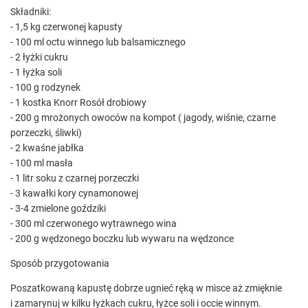
Składniki:
- 1,5 kg czerwonej kapusty
- 100 ml octu winnego lub balsamicznego
- 2 łyżki cukru
- 1 łyżka soli
- 100 g rodzynek
- 1 kostka Knorr Rosół drobiowy
- 200 g mrożonych owoców na kompot ( jagody, wiśnie, czarne
porzeczki, śliwki)
- 2 kwaśne jabłka
- 100 ml masła
- 1 litr soku z czarnej porzeczki
- 3 kawałki kory cynamonowej
- 3-4 zmielone goździki
- 300 ml czerwonego wytrawnego wina
- 200 g wędzonego boczku lub wywaru na wędzonce
Sposób przygotowania
Poszatkowaną kapustę dobrze ugnieć ręką w misce aż zmięknie
i zamarynuj w kilku łyżkach cukru, łyżce soli i occie winnym.