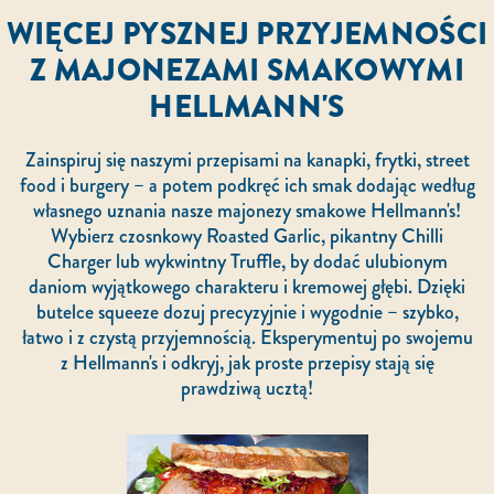
WIĘCEJ PYSZNEJ PRZYJEMNOŚCI
Z MAJONEZAMI SMAKOWYMI
HELLMANN'S
Zainspiruj się naszymi przepisami na kanapki, frytki, street
food i burgery – a potem podkręć ich smak dodając według
własnego uznania nasze majonezy smakowe Hellmann's!
Wybierz czosnkowy Roasted Garlic, pikantny Chilli
Charger lub wykwintny Truffle, by dodać ulubionym
daniom wyjątkowego charakteru i kremowej głębi. Dzięki
butelce squeeze dozuj precyzyjnie i wygodnie – szybko,
łatwo i z czystą przyjemnością. Eksperymentuj po swojemu
z Hellmann's i odkryj, jak proste przepisy stają się
prawdziwą ucztą!