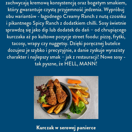
zachwycają kremową konsystencją oraz bogatym smakiem,
który gwarantuje czystą przyjemność jedzenia. Wypróbuj
obu wariantów - łagodnego Creamy Ranch z nutą czosnku
i pikantnego Spicy Ranch z dodatkiem chilli. Sosy świetnie
sprawdzą się jako dip lub dodatek do dań – od chrupiącego
kurczaka aż po kultowe pozycje street foodu: pizzę, frytki,
tacosy, wrapy czy nuggetsy. Dzięki poręcznej butelce
dozujesz je szybko i precyzyjnie, a danie zyskuje wyrazisty
charakter i najlepszy smak – jak z restauracji! Nowe sosy -
tak pyszne, że HELL, MANN!
Kurczak w serowej panierce