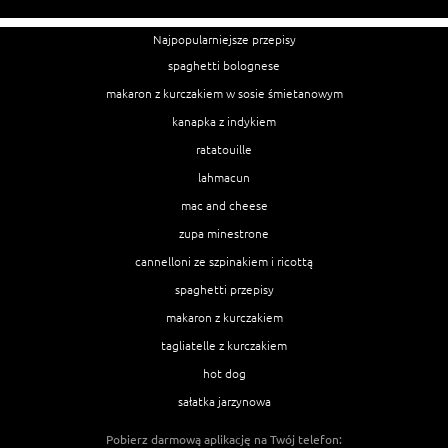
Najpopularniejsze przepisy
spaghetti bolognese
makaron z kurczakiem w sosie śmietanowym
kanapka z indykiem
ratatouille
lahmacun
mac and cheese
zupa minestrone
cannelloni ze szpinakiem i ricottą
spaghetti przepisy
makaron z kurczakiem
tagliatelle z kurczakiem
hot dog
sałatka jarzynowa
Pobierz darmową aplikację na Twój telefon: