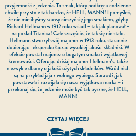
przyjemność z jedzenia. To smak, który podkręca codzienne
chwile przy stole tak bardzo, że HELL, MANN! I pomyśleć,
że nie mielibyśmy szansy cieszyć się jego smakiem, gdyby
Richard Hellmann w 1912 roku wsiadł – tak jak planował –
na pokład Titanica! Całe szczęście, że tak się nie stało.
Hellmann stworzył swój majonez w 1913 roku, starannie
dobierając i ekspercko łącząc wysokiej jakości składniki. W
efekcie powstał majonez o bogatym smaku i wyjątkowej
kremowości. Oferując dzisiaj majonez Hellmann’s, także
niezwykle dbamy o jakość użytych składników. Wśród nich
są na przykład jaja z wolnego wybiegu. Sprawdź, jak
powstawała i rozwijała się nasza wyjątkowa marka – i
przekonaj się, że jedzenie może być tak pyszne, że HELL,
MANN!
CZYTAJ WIĘCEJ