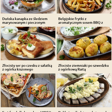
Duńska kanapka ze śledziem
Belgijskie frytki z
marynowanym i pieczonym
aromatycznym sosem BBQ z
burakiem
kolendrą
Złocisty ser po czesku z sałatką
Złociste ziemniaki po szwedzku
z ogórka kiszonego
z ogórkową Raitą