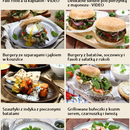
Fast food a’la kapsalon - VIDEO
Delikatne śledzie pod pierzynką
z majonezu - VIDEO
Burgery ze szparagami i jajkiem
Burgery z batatów, soczewicy i
w koszulce
fasoli z sałatką z rukoli
Szaszłyki z indyka z pieczonymi
Grillowane bułeczki z kozim
batatami
serem, czarnuszką i świeżą
miętą