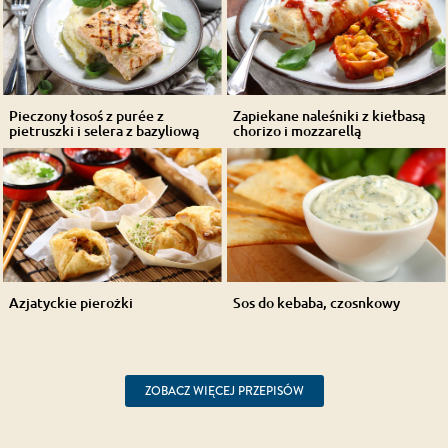
Pieczony łosoś z purée z
Zapiekane naleśniki z kiełbasą
pietruszki i selera z bazyliową
chorizo i mozzarellą
oli...
Azjatyckie pierożki
Sos do kebaba, czosnkowy
ZOBACZ WIĘCEJ PRZEPISÓW