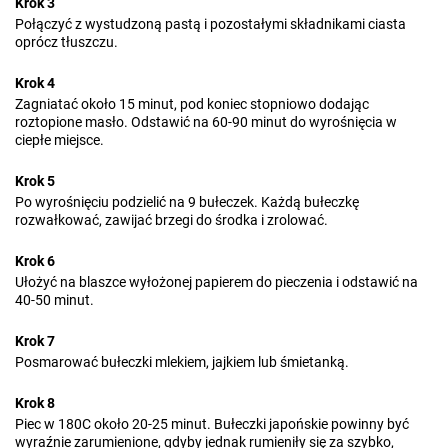
Krok 3
Połączyć z wystudzoną pastą i pozostałymi składnikami ciasta
oprócz tłuszczu.
Krok 4
Zagniatać około 15 minut, pod koniec stopniowo dodając
roztopione masło. Odstawić na 60-90 minut do wyrośnięcia w
ciepłe miejsce.
Krok 5
Po wyrośnięciu podzielić na 9 bułeczek. Każdą bułeczkę
rozwałkować, zawijać brzegi do środka i zrolować.
Krok 6
Ułożyć na blaszce wyłożonej papierem do pieczenia i odstawić na
40-50 minut.
Krok 7
Posmarować bułeczki mlekiem, jajkiem lub śmietanką.
Krok 8
Piec w 180C około 20-25 minut. Bułeczki japońskie powinny być
wyraźnie zarumienione, gdyby jednak rumieniły się za szybko,