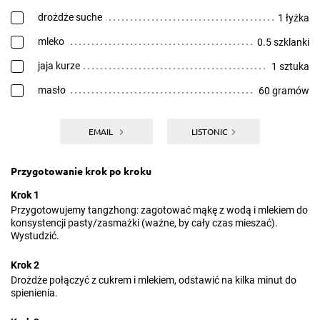
drożdże suche
1 łyżka
mleko
0.5 szklanki
jaja kurze
1 sztuka
masło
60 gramów
EMAIL
LISTONIC
Przygotowanie krok po kroku
Krok 1
Przygotowujemy tangzhong: zagotować mąkę z wodą i mlekiem do
konsystencji pasty/zasmażki (ważne, by cały czas mieszać).
Wystudzić.
Krok 2
Drożdże połączyć z cukrem i mlekiem, odstawić na kilka minut do
spienienia.