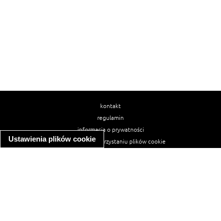
kontakt
regulamin
informacja o prywatności
Ustawienia plików cookie
informacja o wykorzystaniu plików cookie
ułatwienia dostępu
Najpopularniejsze przepisy
spaghetti bolognese
makaron z kurczakiem w sosie śmietanowym
kanapka z indykiem