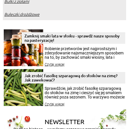
Bułki z ziołami
Bułeczki drożdżowe
Zamknij smaki lata w słoiku - sprawdź nasze sposoby
na pasteryzację!
Robienie przetworów jest najprostszym i
zdecydowanie najsmaczniejszym sposobem
na to, by zachować smaki wiosny, lata i
jesieni na dłużej. Można robić setki zdjęć
Czytaj więcej
krajobrazów, by cieszyć nimi oko w sezonie
zimowym, ale to smaczny posiłek pozwoli w
pełni poczuć atmosferę cieplejszych
Jak zrobić fasolkę szparagową do słoików na zimę?
miesięcy. Przygotowanie słoików ze
Jak zawekować?
smakowitą zawartością musi obejmować
patenty, które pozwolą zachować świeżość
Sprawdźcie, jak zrobić fasolkę szparagową
przetworów.
do słoików na zimę i cieszyć się jej smakiem
również poza sezonem. To warzywo możecie
wekować na wiele sposobów. Wykorzystajcie
Czytaj więcej
nasze propozycje!
NEWSLETTER