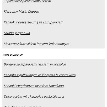
Zapiekanki z pieczarkami i serem
Klasyczny Mac’n Cheese
Kanapki z pastą jajeczną ze szczypiorkiem
Sałatka jarzynowa
Makaron z kurczakiem i sosem śmietanowym
Inne przepisy
Burgery ze szparagami i jajkiem w koszulce
Kanapka z grillowanym roślinnym a'la kurczakiem
Kanapki z wędzonym łososiem i awokado
Dekoracyjne mini kanapki z pastą jajeczną