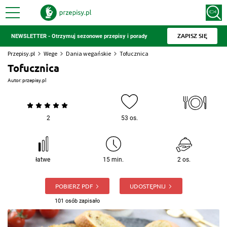
ZAPISZ SIĘ
NEWSLETTER - Otrzymuj sezonowe przepisy i porady
Przepisy.pl
Wege
Dania wegańskie
Tofucznica
Tofucznica
Autor:
przepisy.pl
2
53 os.
łatwe
15 min.
2 os.
POBIERZ PDF
UDOSTĘPNIJ
101 osób zapisało