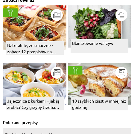
Zobacz również
Blanszowanie warzyw
Naturalnie, że smaczne -
zobacz 12 przepisów na
proste i pyszne połączenia
Jajecznica z kurkami – jak ją
10 szybkich ciast w mniej niż
zrobić? Czy grzyby trzeba
godzinę
gotować?
Polecane przepisy