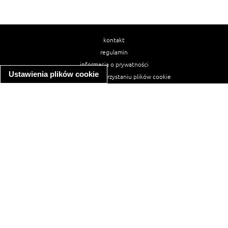
kontakt
regulamin
informacja o prywatności
Ustawienia plików cookie
informacja o wykorzystaniu plików cookie
ułatwienia dostępu
Najpopularniejsze przepisy
spaghetti bolognese
makaron z kurczakiem w sosie śmietanowym
kanapka z indykiem
ratatouille
lahmacun
mac and cheese
zupa minestrone
cannelloni ze szpinakiem i ricottą