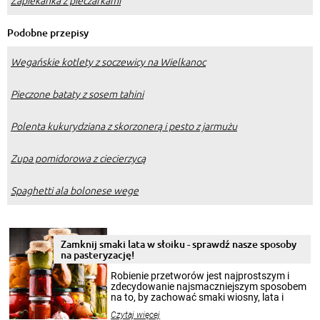
Zapiekanka z pieczarkami
Podobne przepisy
Wegańskie kotlety z soczewicy na Wielkanoc
Pieczone bataty z sosem tahini
Polenta kukurydziana z skorzonerą i pesto z jarmużu
Zupa pomidorowa z ciecierzycą
Spaghetti ala bolonese wege
Zamknij smaki lata w słoiku - sprawdź nasze sposoby
na pasteryzację!
Robienie przetworów jest najprostszym i
zdecydowanie najsmaczniejszym sposobem
na to, by zachować smaki wiosny, lata i
jesieni na dłużej. Można robić setki zdjęć
Czytaj więcej
krajobrazów, by cieszyć nimi oko w sezonie