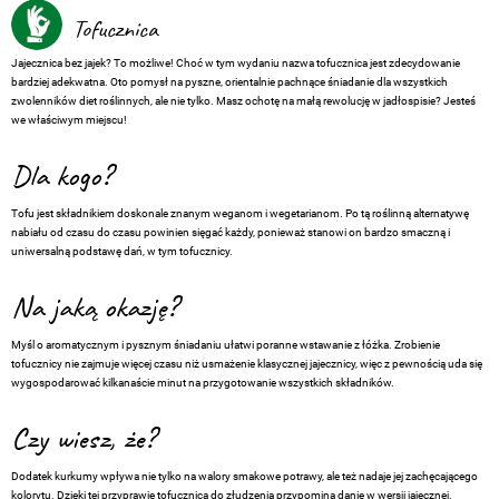
Tofucznica
Jajecznica bez jajek? To możliwe! Choć w tym wydaniu nazwa tofucznica jest zdecydowanie
bardziej adekwatna. Oto pomysł na pyszne, orientalnie pachnące śniadanie dla wszystkich
zwolenników diet roślinnych, ale nie tylko. Masz ochotę na małą rewolucję w jadłospisie? Jesteś
we właściwym miejscu!
Dla kogo?
Tofu jest składnikiem doskonale znanym weganom i wegetarianom. Po tą roślinną alternatywę
nabiału od czasu do czasu powinien sięgać każdy, ponieważ stanowi on bardzo smaczną i
uniwersalną podstawę dań, w tym tofucznicy.
Na jaką okazję?
Myśl o aromatycznym i pysznym śniadaniu ułatwi poranne wstawanie z łóżka. Zrobienie
tofucznicy nie zajmuje więcej czasu niż usmażenie klasycznej jajecznicy, więc z pewnością uda się
wygospodarować kilkanaście minut na przygotowanie wszystkich składników.
Czy wiesz, że?
Dodatek kurkumy wpływa nie tylko na walory smakowe potrawy, ale też nadaje jej zachęcającego
kolorytu. Dzięki tej przyprawie tofucznica do złudzenia przypomina danie w wersji jajecznej.