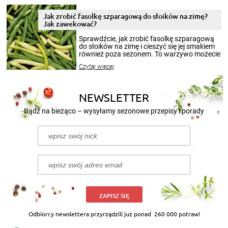
zimowym, ale to smaczny posiłek pozwoli w
pełni poczuć atmosferę cieplejszych
Jak zrobić fasolkę szparagową do słoików na zimę?
miesięcy. Przygotowanie słoików ze
Jak zawekować?
smakowitą zawartością musi obejmować
patenty, które pozwolą zachować świeżość
Sprawdźcie, jak zrobić fasolkę szparagową
przetworów.
do słoików na zimę i cieszyć się jej smakiem
również poza sezonem. To warzywo możecie
wekować na wiele sposobów. Wykorzystajcie
Czytaj więcej
nasze propozycje!
NEWSLETTER
Bądź na bieżąco – wysyłamy sezonowe przepisy i porady
ZAPISZ SIĘ
Odbiorcy newslettera przyrządzili już ponad
260 000 potraw!