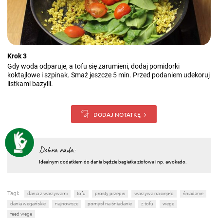
Krok 3
Gdy woda odparuje, a tofu się zarumieni, dodaj pomidorki
koktajlowe i szpinak. Smaż jeszcze 5 min. Przed podaniem udekoruj
listkami bazylii.
DODAJ NOTATKĘ
Dobra rada:
Idealnym dodatkiem do dania będzie bagietka ziołowa i np. awokado.
Tagi:
dania z warzywami
tofu
prosty przepis
warzywa na ciepło
śniadanie
dania wegańskie
najnowsze
pomysł na śniadanie
z tofu
wege
feed wege