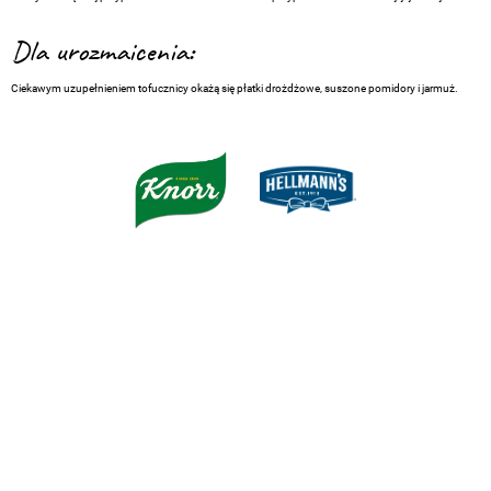
Dla urozmaicenia:
Ciekawym uzupełnieniem tofucznicy okażą się płatki drożdżowe, suszone pomidory i jarmuż.