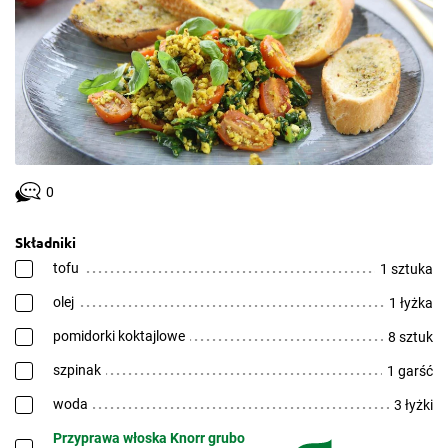
0
Składniki
tofu
1 sztuka
olej
1 łyżka
pomidorki koktajlowe
8 sztuk
szpinak
1 garść
woda
3 łyżki
Przyprawa włoska Knorr grubo