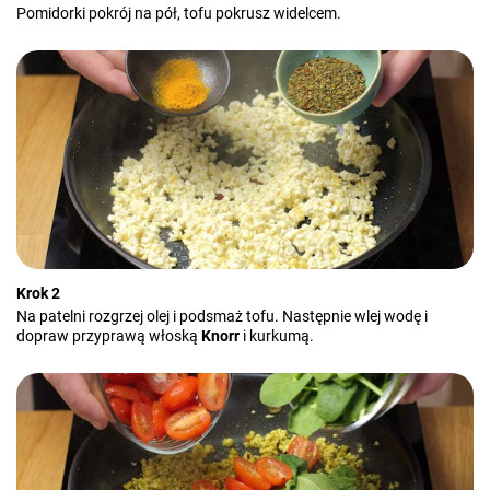
Pomidorki pokrój na pół, tofu pokrusz widelcem.
Krok 2
Na patelni rozgrzej olej i podsmaż tofu. Następnie wlej wodę i
dopraw przyprawą włoską
Knorr
i kurkumą.