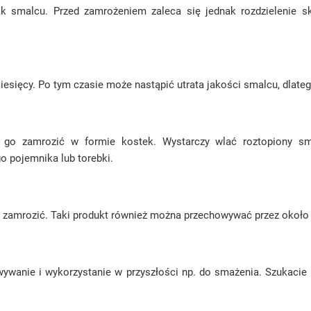
mak smalcu. Przed zamrożeniem zaleca się jednak rozdzieleni
ęcy. Po tym czasie może nastąpić utrata jakości smalcu, dlatego 
ie go zamrozić w formie kostek. Wystarczy wlać roztopiony 
o pojemnika lub torebki.
e zamrozić. Taki produkt również można przechowywać przez około
anie i wykorzystanie w przyszłości np. do smażenia. Szukacie i