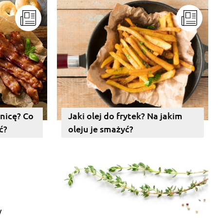
znicę? Co
Jaki olej do frytek? Na jakim
ć?
oleju je smażyć?
y