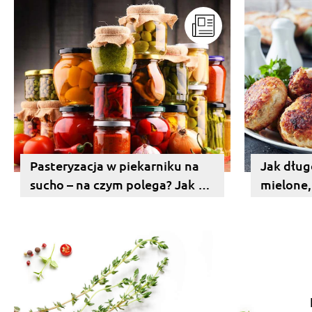
Pasteryzacja w piekarniku na
Jak dług
sucho – na czym polega? Jak się
mielone,
za nią zabrać?
Podpowi