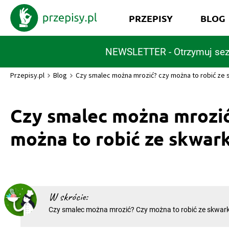
PRZEPISY
BLOG
NEWSLETTER - Otrzymuj sez
Przepisy.pl
Blog
Czy smalec można mrozić? czy można to robić ze
Czy smalec można mrozi
można to robić ze skwar
W skrócie:
Czy smalec można mrozić? Czy można to robić ze skwar
można mrozić? To pytanie, na które nie wszyscy znają o
Odpowiedź jest prosta – tak, można zamrozić smalec, te