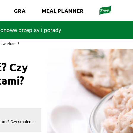
GRA
MEAL PLANNER
onowe przepisy i porady
 skwarkami?
ć? Czy
kami?
kami? Czy smalec
dpowiedź.
n ze skwarkami