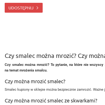
także. Oto kilka istotnych informacji na temat mroże
UDOSTĘPNIJ
Czy smalec można mrozić? Czy można
Czy smalec można mrozić? To pytanie, na które nie wszyscy z
na temat mrożenia smalcu.
Czy można mrozić smalec?
Smalec kupiony w sklepie można bezpiecznie zamrozić. Ważne j
Czy można mrozić smalec ze skwarkami?