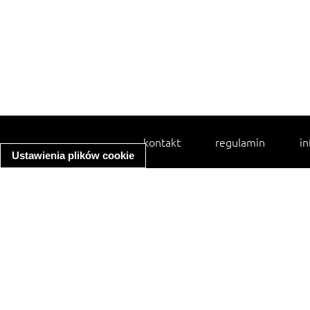
kontakt
regulamin
in
Ustawienia plików cookie
spaghetti bolognese
ratatouille
zupa minestrone
makaron z kurczakiem