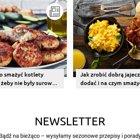
o smażyć kotlety
Jak zrobić dobrą jajec
 żeby nie były surowe?
dodać i na czym smaży
adamy!
NEWSLETTER
Bądź na bieżąco – wysyłamy sezonowe przepisy i porad