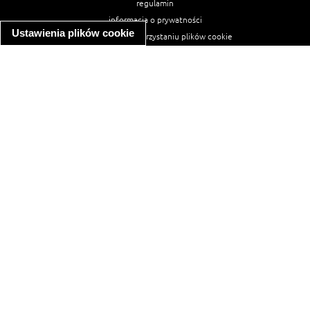
regulamin
informacja o prywatności
Ustawienia plików cookie
informacja o wykorzystaniu plików cookie
ułatwienia dostępu
Najpopularniejsze przepisy
spaghetti bolognese
makaron z kurczakiem w sosie śmietanowym
kanapka z indykiem
ratatouille
lahmacun
mac and cheese
zupa minestrone
cannelloni ze szpinakiem i ricottą
spaghetti przepisy
makaron z kurczakiem
tagliatelle z kurczakiem