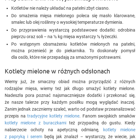
Kotletów nie należy układać na patelni zbyt ciasno.
Do smażenia mięsa mielonego poleca się masło klarowane,
smalec lub olej roślinny o wysokiej temperaturze dymienia.
Do przyprawienia wystarczą podstawowe dodatki: odrobina
pieprzu oraz soli – na ½ kg mięsa wystarczy ½ łyżeczki.
Po wstępnym obsmażeniu kotletów mielonych na patelni,
można przenieść je do piekarnika. To doskonały pomysł
dla osób, które nie przepadają za smażonymi potrawami.
Kotlety mielone w różnych odsłonach
Wiemy już, że smaczny obiad można przyrządzić z różnych
rodzajów mięsa, wiemy też jak długo smażyć kotlety mielone.
Nadeszła pora poznać najsmaczniejsze dodatki i przekonać się,
że nasze talerze przy każdym posiłku mogą wyglądać inaczej.
Zanim jednak zaczniemy szaleć, warto od podstaw przeanalizować
przepis na
tradycyjne kotlety mielone
. Fanom swojskich smaków
kotlety mielone z buraczkami
też przypadną do gustu. Kiedy
nabierzecie ochoty na apetyczną odmianę,
kotlety mielone
z papryką i serem
będą jak znalazł – wystarczy, że wiecie, jak