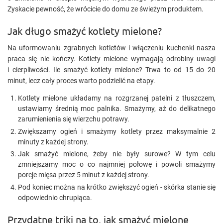
Zyskacie pewność, że wrócicie do domu ze świeżym produktem.
Jak długo smażyć kotlety mielone?
Na uformowaniu zgrabnych kotletów i włączeniu kuchenki nasza
praca się nie kończy. Kotlety mielone wymagają odrobiny uwagi
i cierpliwości. Ile smażyć kotlety mielone? Trwa to od 15 do 20
minut, lecz cały proces warto podzielić na etapy.
Kotlety mielone układamy na rozgrzanej patelni z tłuszczem,
ustawiamy średnią moc palnika. Smażymy, aż do delikatnego
zarumienienia się wierzchu potrawy.
Zwiększamy ogień i smażymy kotlety przez maksymalnie 2
minuty z każdej strony.
Jak smażyć mielone, żeby nie były surowe? W tym celu
zmniejszamy moc o co najmniej połowę i powoli smażymy
porcje mięsa przez 5 minut z każdej strony.
Pod koniec można na krótko zwiększyć ogień - skórka stanie się
odpowiednio chrupiąca.
Przydatne triki na to, jak smażyć mielone