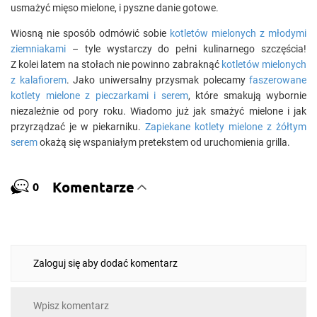
usmażyć mięso mielone, i pyszne danie gotowe.
Wiosną nie sposób odmówić sobie
kotletów mielonych z młodymi
ziemniakami
– tyle wystarczy do pełni kulinarnego szczęścia!
Z kolei latem na stołach nie powinno zabraknąć
kotletów mielonych
z kalafiorem
. Jako uniwersalny przysmak polecamy
faszerowane
kotlety mielone z pieczarkami i serem
, które smakują wybornie
niezależnie od pory roku. Wiadomo już jak smażyć mielone i jak
przyrządzać je w piekarniku.
Zapiekane kotlety mielone z żółtym
serem
okażą się wspaniałym pretekstem od uruchomienia grilla.
Komentarze
0
Zaloguj się aby dodać komentarz