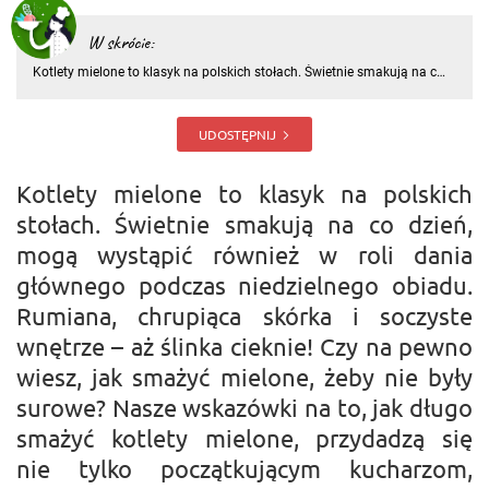
W skrócie:
Kotlety mielone to klasyk na polskich stołach. Świetnie smakują na co
dzień, mogą wystąpić również w roli dania głównego podczas
niedzielnego obiadu. Rumiana, chrupiąca skórka i soczyste wnętrze –
aż ślinka cieknie! Czy na pewno wiesz, jak smażyć mielone,
UDOSTĘPNIJ
Kotlety mielone to klasyk na polskich
stołach. Świetnie smakują na co dzień,
mogą wystąpić również w roli dania
głównego podczas niedzielnego obiadu.
Rumiana, chrupiąca skórka i soczyste
wnętrze – aż ślinka cieknie! Czy na pewno
wiesz, jak smażyć mielone, żeby nie były
surowe? Nasze wskazówki na to, jak długo
smażyć kotlety mielone, przydadzą się
nie tylko początkującym kucharzom,