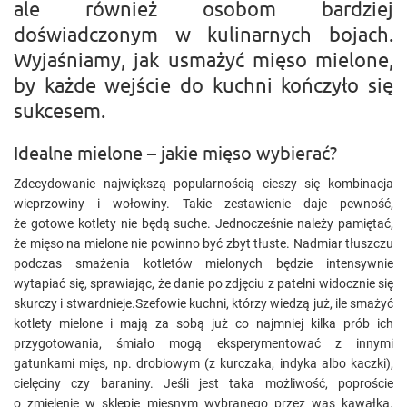
ale również osobom bardziej
doświadczonym w kulinarnych bojach.
Wyjaśniamy, jak usmażyć mięso mielone,
by każde wejście do kuchni kończyło się
sukcesem.
Idealne mielone – jakie mięso wybierać?
Zdecydowanie największą popularnością cieszy się kombinacja
wieprzowiny i wołowiny. Takie zestawienie daje pewność,
że gotowe kotlety nie będą suche. Jednocześnie należy pamiętać,
że mięso na mielone nie powinno być zbyt tłuste. Nadmiar tłuszczu
podczas smażenia kotletów mielonych będzie intensywnie
wytapiać się, sprawiając, że danie po zdjęciu z patelni widocznie się
skurczy i stwardnieje.Szefowie kuchni, którzy wiedzą już, ile smażyć
kotlety mielone i mają za sobą już co najmniej kilka prób ich
przygotowania, śmiało mogą eksperymentować z innymi
gatunkami mięs, np. drobiowym (z kurczaka, indyka albo kaczki),
cielęciny czy baraniny. Jeśli jest taka możliwość, poproście
o zmielenie w sklepie mięsnym wybranego przez was kawałka.