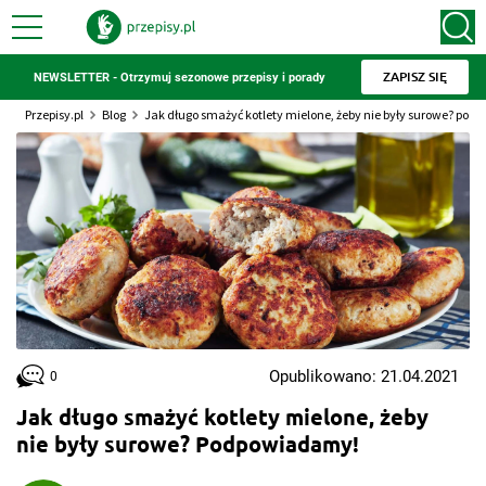
ZAPISZ SIĘ
NEWSLETTER - Otrzymuj sezonowe przepisy i porady
Przepisy.pl
Blog
Jak długo smażyć kotlety mielone, żeby nie były surowe? po
Opublikowano: 21.04.2021
0
Jak długo smażyć kotlety mielone, żeby
nie były surowe? Podpowiadamy!