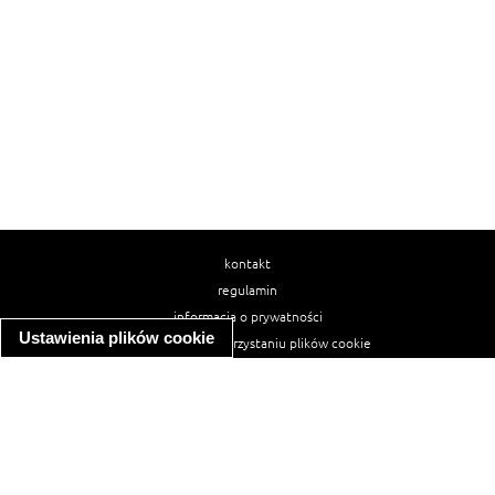
kontakt
regulamin
informacja o prywatności
Ustawienia plików cookie
informacja o wykorzystaniu plików cookie
ułatwienia dostępu
Najpopularniejsze przepisy
spaghetti bolognese
makaron z kurczakiem w sosie śmietanowym