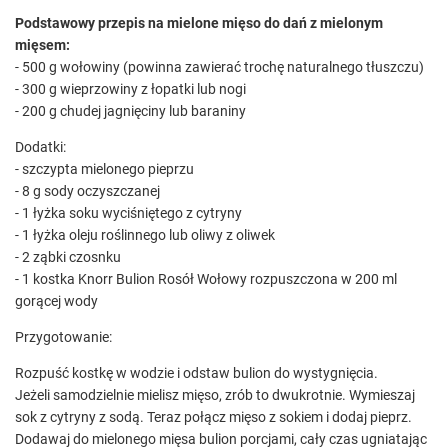
Podstawowy przepis na mielone mięso do dań z mielonym
mięsem:
- 500 g wołowiny (powinna zawierać trochę naturalnego tłuszczu)
- 300 g wieprzowiny z łopatki lub nogi
- 200 g chudej jagnięciny lub baraniny
Dodatki:
- szczypta mielonego pieprzu
- 8 g sody oczyszczanej
- 1 łyżka soku wyciśniętego z cytryny
- 1 łyżka oleju roślinnego lub oliwy z oliwek
- 2 ząbki czosnku
- 1 kostka Knorr Bulion Rosół Wołowy rozpuszczona w 200 ml
gorącej wody
Przygotowanie:
Rozpuść kostkę w wodzie i odstaw bulion do wystygnięcia.
Jeżeli samodzielnie mielisz mięso, zrób to dwukrotnie. Wymieszaj
sok z cytryny z sodą. Teraz połącz mięso z sokiem i dodaj pieprz.
Dodawaj do mielonego mięsa bulion porcjami, cały czas ugniatając