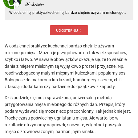
W skrócie:
W codziennej praktyce kuchennej bardzo chętnie używam mielonego
mięsa. Można je przygotować na tak wiele sposobów, szybko i łatwo.
W nawale obowiązków okazuje się, że to właśnie dania z mięsem
mielonym są wyjątkowo proste i przyjazne
UDOSTĘPNIJ
W codziennej praktyce kuchennej bardzo chętnie używam
mielonego mięsa. Można je przygotować na tak wiele sposobów,
szybko i łatwo. W nawale obowiązków okazuje się, że to właśnie
dania z mięsem mielonym są wyjątkowo proste i przyjazne. Np.
rosół wzbogacony małymi mięsnymi kuleczkami, popularny sos
Bolognese do makaronu lub lazanii, hamburgery z serem, chili
z fasolą i dodatkami czy nadzienie do gołąbków z kapusty.
Dziś podzielę się moją sprawdzoną, uniwersalną metodą
przygotowania mięsa mielonego do różnych dań. Przepis, który
podam wydawać się może nieco pracochłonny. Tak jednak nie jest.
Trochę czasu poświecimy ugniataniu mięsa. Ale warto, bo w
rezultacie otrzymamy naprawdę soczyste, wilgotne i puszyste
mięso o zrównoważonym, harmonijnym smaku.