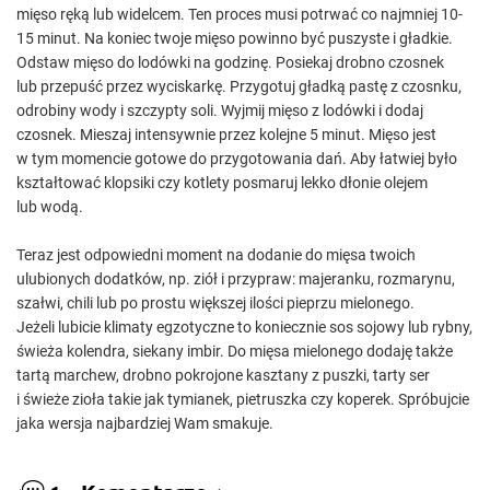
mięso ręką lub widelcem. Ten proces musi potrwać co najmniej 10-
15 minut. Na koniec twoje mięso powinno być puszyste i gładkie.
Odstaw mięso do lodówki na godzinę. Posiekaj drobno czosnek
lub przepuść przez wyciskarkę. Przygotuj gładką pastę z czosnku,
odrobiny wody i szczypty soli. Wyjmij mięso z lodówki i dodaj
czosnek. Mieszaj intensywnie przez kolejne 5 minut. Mięso jest
w tym momencie gotowe do przygotowania dań. Aby łatwiej było
kształtować klopsiki czy kotlety posmaruj lekko dłonie olejem
lub wodą.
Teraz jest odpowiedni moment na dodanie do mięsa twoich
ulubionych dodatków, np. ziół i przypraw: majeranku, rozmarynu,
szałwi, chili lub po prostu większej ilości pieprzu mielonego.
Jeżeli lubicie klimaty egzotyczne to koniecznie sos sojowy lub rybny,
świeża kolendra, siekany imbir. Do mięsa mielonego dodaję także
tartą marchew, drobno pokrojone kasztany z puszki, tarty ser
i świeże zioła takie jak tymianek, pietruszka czy koperek. Spróbujcie
jaka wersja najbardziej Wam smakuje.