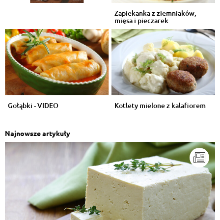
Zapiekanka z ziemniaków,
mięsa i pieczarek
Monika Hajok
, 21.11.2015
Buraczkami
Odpowiedz
Agnieszka Dybikowska
, 20.11.2015
Ale mam ochote:)))
Odpowiedz
Gołąbki - VIDEO
Kotlety mielone z kalafiorem
przepisy.pl
, 19.11.2015
W pełni się zgadzamy! :)
Najnowsze artykuły
Odpowiedz
My space, my world. Ana Mari's world.
, 19.11.2015
klasyka, wczoraj także robiłam ;) koniecznie z mizerią
:)
Odpowiedz