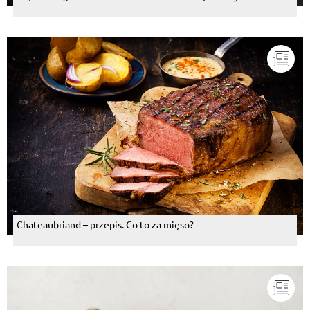
Sarcia Abii
Odpowiedz
Kazimierz H Kozłowski
, 17.11.2015
No i skwarki oraz kopererku bardzo dużo i zsiadłe
mleczko.
Odpowiedz
Piotr Gasior
, 17.11.2015
Mielone nie były takie malutkie ......konkretne i dobrze
przyprawione wołowy -wieprzowe dużo cebuli i
czosnku ....i pieprz
Odpowiedz
Chateaubriand – przepis. Co to za mięso?
Piotr Gasior
, 17.11.2015
Pepsi i Coca Cola strefa marzeń. .....
Odpowiedz
Piotr Gasior
, 17.11.2015
Przed MC Donalds taka wersja była mielony pikantny