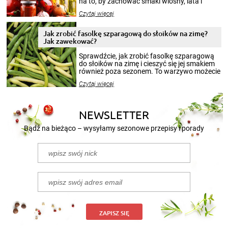
na to, by zachować smaki wiosny, lata i
jesieni na dłużej. Można robić setki zdjęć
Czytaj więcej
krajobrazów, by cieszyć nimi oko w sezonie
zimowym, ale to smaczny posiłek pozwoli w
pełni poczuć atmosferę cieplejszych
Jak zrobić fasolkę szparagową do słoików na zimę?
miesięcy. Przygotowanie słoików ze
Jak zawekować?
smakowitą zawartością musi obejmować
patenty, które pozwolą zachować świeżość
Sprawdźcie, jak zrobić fasolkę szparagową
przetworów.
do słoików na zimę i cieszyć się jej smakiem
również poza sezonem. To warzywo możecie
wekować na wiele sposobów. Wykorzystajcie
Czytaj więcej
nasze propozycje!
NEWSLETTER
Bądź na bieżąco – wysyłamy sezonowe przepisy i porady
ZAPISZ SIĘ