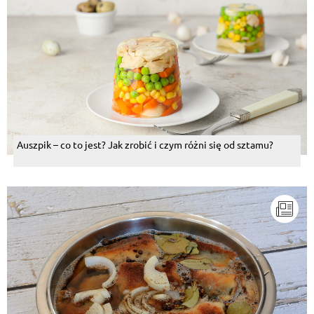
z KECZUPEM w chlebie i ogórek kiszony do ręki ....to
chamburger po prostu szybka przekąska na żniwach
w polu posiłek polowy napój kawa zborzowa bez
cukru.....na upał....
Odpowiedz
Piotr Gasior
, 17.11.2015
Groszek i marchewka to tylko małe dxieci bo to
słodkie i mdle
Odpowiedz
Auszpik – co to jest? Jak zrobić i czym różni się od sztamu?
Piotr Gasior
, 17.11.2015
Spróbowałem wszystkich wariantów smakowych i
dokonałem wyboru w zimie kapusta zasmazana a w
lecie mizeria buraki tez tylko w niedziele a pomidory z
cebulką i śmietaną to nikt nie powiedział .....na wsi
takie przepisy są ......dobry ogórek kiszone tez.....
Odpowiedz
Rafał Bijowski
, 17.11.2015
A ja lubię tradycyjne - bez chemicznych proszków i
ulepszaczy