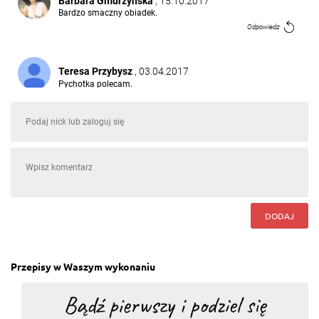
Barbara Gmurzyńska
, 15.10.2017
Bardzo smaczny obiadek.
Odpowiedz
Teresa Przybysz
, 03.04.2017
Pychotka polecam.
Odpowiedz
Karolina Jarzynska
, 10.12.2016
sos do kalafiora też warto doprawić żeby nie był
mdly
Odpowiedz
DODAJ
Sławomir szychta
, 02.06.2016
z sosem do warzyw kor zupełnie nowa jakość. mam.
Odpowiedz
Przepisy w Waszym wykonaniu
Marzena Kasprzak
, 15.04.2016
pyszne