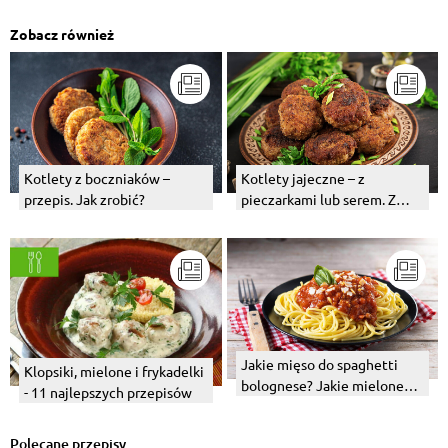
Zobacz również
Kotlety z boczniaków –
Kotlety jajeczne – z
przepis. Jak zrobić?
pieczarkami lub serem. Z
czym podawać? Przepis
Jakie mięso do spaghetti
Klopsiki, mielone i frykadelki
bolognese? Jakie mielone
- 11 najlepszych przepisów
będzie najlepsze?
Polecane przepisy