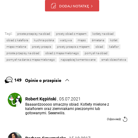
DODAJ NOTATKĘ
Tagi:
proste przepisy na obiad
prosty obiad z mięsem
kotlety na obiad
obiad z kalafiora
kuchnia polska
warzywa
mięso
śmietana
kotlet
mięso mielone
prosty przepis
prosty przepis z mięsem
obiad
kalafior
proste przepisy na obiad
obiad z mięsa mielonego
pomysł na obiad
pomysł na danie z mięsa mielonego
najczęściej komentowane
smaki dzieciństwa
149
Opinie o przepisie
Robert Kępiński
, 05.07.2021
Baaaardzooooo smaczny obiad. Kotlety mielone z
kalafiorem oraz ziemniakami pieczonymi lub
gotowanymi. Seeerwiiis.
Odpowiedz