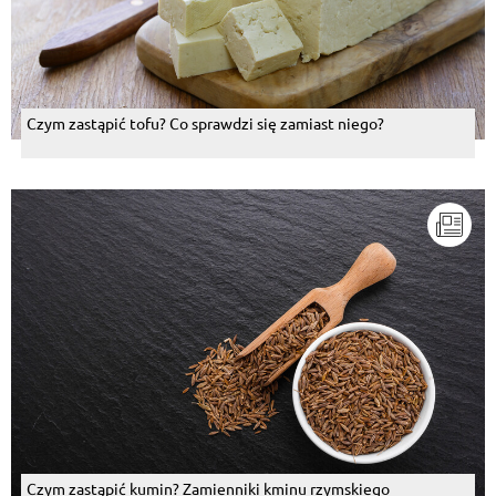
Sylwia Izabela Rokita
, 18.11.2015
ja dzis robię, mięso jajko, bułka cebula czosnek sól
pieprz i wystarczy kotlety znikną w oku mgnienia
Odpowiedz
Czym zastąpić tofu? Co sprawdzi się zamiast niego?
Aneta Koźbiał Grabowska
, 18.11.2015
zdecydowanie jedno lub drugie,kalafior jest jak
ziemniak...
Odpowiedz
Miroslawa Kubiak
, 18.11.2015
Wolę bez polepszaczy
Odpowiedz
Grazyna Szymuk
, 18.11.2015
Lubię takie kotleciki...........
Odpowiedz
Mez Zia
, 18.11.2015
Czym zastąpić kumin? Zamienniki kminu rzymskiego