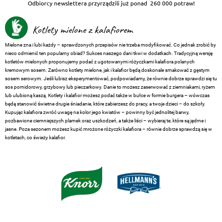
Odbiorcy newslettera przyrządzili już ponad
260 000 potraw!
Kotlety mielone z kalafiorem
Mielone zna i lubi każdy – sprawdzonych przepisów nie trzeba modyfikować. Co jednak zrobić by
nieco odmienić ten popularny obiad? Sukces naszego dani tkwi w dodatkach. Tradycyjną wersję
kotletów mielonych proponujemy podać z ugotowanymi różyczkami kalafiora polanych
kremowym sosem. Zarówno kotlety mielone, jak i kalafior będą doskonale smakować z gęstym
sosem serowym. Jeśli lubisz eksperymentować, podpowiadamy, że równie dobrze sprawdzi się tu
sos pomidorowy, grzybowy lub pieczarkowy. Danie to możesz zaserwować z ziemniakami, ryżem
lub ulubioną kaszą. Kotlety i kalafior możesz podać także w bułce w formie burgera – wówczas
będą stanowić świetne drugie śniadanie, które zabierzesz do pracy, a twoje dzieci – do szkoły.
Kupując kalafiora zwróć uwagę na kolor jego kwiatów – powinny być jednolitej barwy,
pozbawione ciemniejszych plamek oraz uszkodzeń, a także liści – wybieraj te, które są jędrne i
jasne. Poza sezonem możesz kupić mrożone różyczki kalafiora – równie dobrze sprawdzą się w
kotletach, co świeży kalafior.