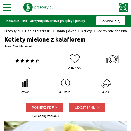
ZAPISZ SIĘ
NEWSLETTER - Otrzymuj sezonowe przepisy i porady
Przepisy.pl
Dania i przekąski
Dania główne
Kotlety
Kotlety mielone z kala
Kotlety mielone z kalafiorem
Autor:
Piotr Murawski
35
2067 os.
łatwe
45 min.
4 os.
POBIERZ PDF
UDOSTĘPNIJ
1173 osoby zapisały