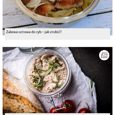
Odpowiedz
Magdalena Barthel
, 17.11.2015
Zjadlabym...
Odpowiedz
Zalewa octowa do ryb – jak zrobić?
Małgorzata Monika Luberacka
, 17.11.2015
Właśnie dziś mieliśmy taki obiad mniam mniam :)
Odpowiedz
Dee Gorszewski
, 17.11.2015
Hum, mam mielone I kalafiora tez mam. Dobry
pomysl.
Odpowiedz
Rufin Orłowski
, 17.11.2015
PYYYYYYCHA
Odpowiedz