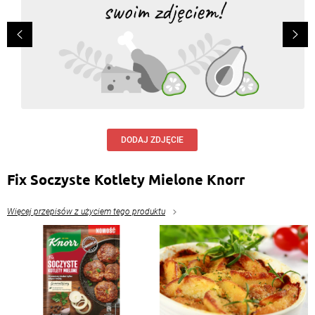
Odpowiedz
Melania Włodarczyk
, 23.11.2015
No właśnie popierał.
Odpowiedz
Krystyna Gottschalk
, 23.11.2015
zdecydowanie buraczki, mizeria i eventualnie
surowka z kiszonej kapusty!!!!!!!!!
DODAJ ZDJĘCIE
Odpowiedz
Fix Soczyste Kotlety Mielone Knorr
Eva Wilk
, 22.11.2015
z kalafiorem??????????????????? buraczki lub
Więcej przepisów z użyciem tego produktu
ogórek kiszony:)))
Odpowiedz
Beata Puchalska
, 22.11.2015
Właśnie!!! Z buraczkami
Odpowiedz