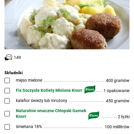
149
Składniki
mięso mielone
400 gramów
Fix Soczyste Kotlety Mielone Knorr
1 opakowanie
kalafior świeży lub mrożony
450 gramów
Naturalnie smaczne Chłopski Garnek
Knorr
2 łyżki
śmietana 18%
100 mililitrów