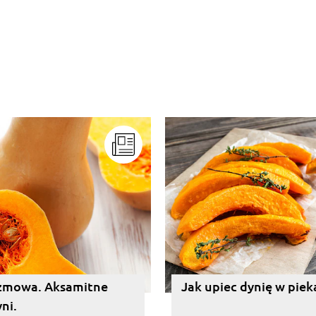
iżmowa. Aksamitne
Jak upiec dynię w piek
ni.