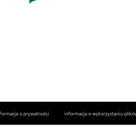
formacja o prywatności
informacja o wykorzystaniu plikó
Najpopularniejsze przepisy