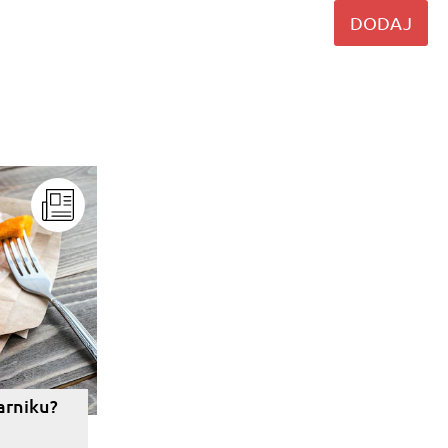
DODAJ
arniku?