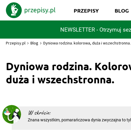
PRZEPISY
BLOG
NEWSLETTER - Otrzymuj sez
Przepisy.pl
Blog
Dyniowa rodzina. kolorowa, duża i wszechstronna.
Dyniowa rodzina. Koloro
duża i wszechstronna.
W skrócie:
Znana wszystkim, pomarańczowa dynia zwyczajna to ty
w wyjątkowo dużej rodzinie. Czy wiecie, że cukinia, kabacz
ogórek także do niej należą? Dynia zwyczajna ma łagodny, prawie neutralny