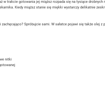
w trakcie gotowania jej miąższ rozpada się na tysiące drobnych n
iekarnika. Kiedy miąższ stanie się miękki wystarczy delikatnie zesk
mi zachęcająco? Spróbujcie sami. W sałatce pojawi się także olej z 
we nitki
 ugotowanej