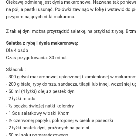
Ciekawą odmianą jest dynia makaronowa. Nazwana tak ponieważ 
na pół, a pestki usunąć. Połówki zawinąć w folię i wstawić do p
przypominających nitki makaronu.
Z takiej dyni można przyrządzić sałatkę, na przykład z rybą. Brz
Sałatka z rybą i dynia makaronową:
Dla 4 osób
Czas przygotowania: 30 minut
Składniki:
- 300 g dyni makaronowej upieczonej i zamienionej w makarono
- 200 g białej ryby dorsza, sandacza, tilapii lub innej, wcześniej
- 50 ml (4 łyżki) oleju z pestek dyni
- 2 łyżki miodu
- ½ pęczka świeżej natki kolendry
- 1 Sos sałatkowy włoski Knorr
- ½ czerwonej papryki, pokrojonej w cienkie paseczki
- 2 łyżki pestek dyni, prażonych na patelni
- 50 ml soku pomarańczowego