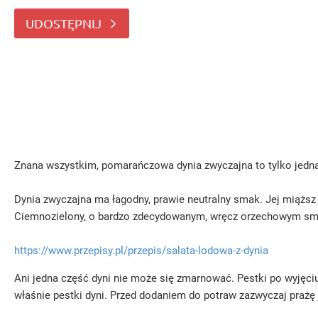
smak. Jej miąższ podczas gotowania zup
UDOSTĘPNIJ
Znana wszystkim, pomarańczowa dynia zwyczajna to tylko jedna o
Dynia zwyczajna ma łagodny, prawie neutralny smak. Jej miąższ 
Ciemnozielony, o bardzo zdecydowanym, wręcz orzechowym sm
https://www.przepisy.pl/przepis/salata-lodowa-z-dynia
Ani jedna część dyni nie może się zmarnować. Pestki po wyjęci
właśnie pestki dyni. Przed dodaniem do potraw zazwyczaj prażę je