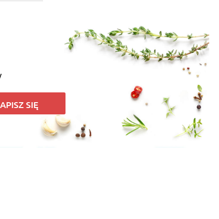
y
APISZ SIĘ