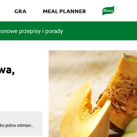
GRA
MEAL PLANNER
onowe przepisy i porady
wa,
lko jedna odmiana
ek, patison i