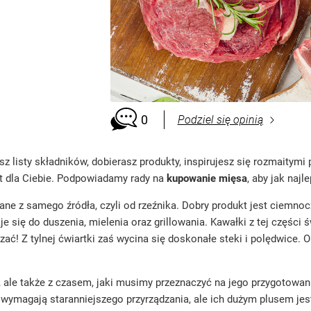
0
Podziel się opinią
z listy składników, dobierasz produkty, inspirujesz się rozmaitym
est dla Ciebie. Podpowiadamy rady na
kupowanie mięsa
, aby jak najl
ane z samego źródła, czyli od rzeźnika. Dobry produkt jest ciemn
e się do duszenia, mielenia oraz grillowania. Kawałki z tej części
zać! Z tylnej ćwiartki zaś wycina się doskonałe steki i polędwice. 
 ale także z czasem, jaki musimy przeznaczyć na jego przygotowani
wymagają staranniejszego przyrządzania, ale ich dużym plusem jes