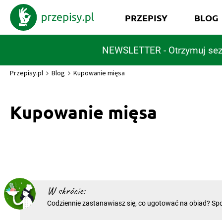
PRZEPISY
BLOG
NEWSLETTER - Otrzymuj sez
Przepisy.pl
Blog
Kupowanie mięsa
Kupowanie mięsa
W skrócie:
Codziennie zastanawiasz się, co ugotować na obiad? Spo
składników, dobierasz produkty, inspirujesz się rozmaity
spis niezbędnych sprawunków nie może jednak obyć się 