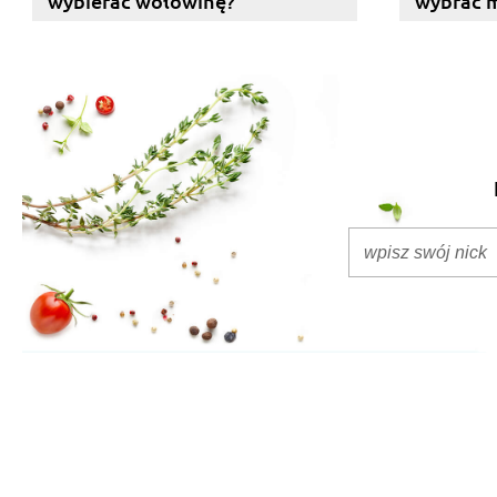
wybierać wołowinę?
wybrać mi
zamaryn