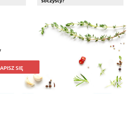
soczysty?
y
APISZ SIĘ