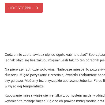
Jeśli tak, to ten poradnik jest dla Cie
UDOSTĘPNIJ
Codziennie zastanawiasz się, co ugotować na obiad? Sporządzas
jednak obyć się bez zakupu mięsa? Jeśli tak, to ten poradnik j
Na pierwszy rzut idzie wołowina. Najlepsze mięso? To pozyskiw
tłuszczu. Mięso pozyskane z przedniej ćwiartki znakomicie nadaj
czy gulaszu. Możemy też przyrządzić apetyczne żeberka. Palce li
w wysokiej temperaturze.
Kupowanie mięsa wiąże się nie tylko z pomysłem na dany obiad,
wyśmienite rodzaje mięsa. Są one co prawda mniej modne oraz 