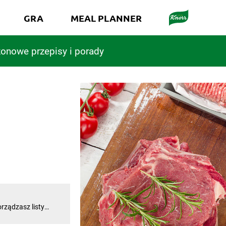
GRA
MEAL PLANNER
onowe przepisy i porady
rządzasz listy
mi przepisami. Twój
bez zakupu mięsa?