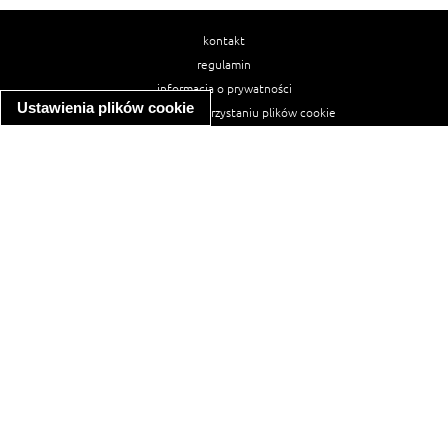
kontakt
regulamin
informacja o prywatności
Ustawienia plików cookie
informacja o wykorzystaniu plików cookie
ułatwienia dostępu
Najpopularniejsze przepisy
spaghetti bolognese
makaron z kurczakiem w sosie śmietanowym
kanapka z indykiem
ratatouille
lahmacun
mac and cheese
zupa minestrone
cannelloni ze szpinakiem i ricottą
spaghetti przepisy