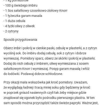
- 1 kg pomidorów
- 100 g świeżego imbiru
- 1 Sos sałatkowy czosnkowo-ziołowy Knorr
- 1 łyżeczka garam masala
- 1 duża cebula
- 4 łyżki oliwy z oliwek
- 2 cytryny
Sposób przygotowania
Obierz imbir i pokrój w cienkie paski, cebulę w plasterki, a z cytryn
wyciśnij sok. Do imbiru dodaj cebulę, sok z cytryn i dobrze
wymieszaj. Pomidory sparz, obierz ze skórki i pokrój w plasterki.
Dodaj do nich cebulę z imbirem, oliwę wymieszana z sosem
sałatkowym Knorr i wymieszaj. Posyp garam masalą i włóż
do lodówki. Podawaj dobrze schłodzone.
Przy okazji mała wskazówka jak kroić pomidory. Uważam,
że wyglądają ładniej i tracą mniej soku gdy będziemy je kroić
w poprzek gniazd nasiennych czyli tak żeby miejsce gdzie
znajdował się ogonek było pośrodku pierwszego plastra. W ten
sam sposób można przyrządzić także świeże papryki. Ważne jest,