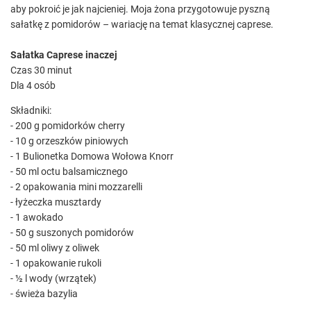
aby pokroić je jak najcieniej. Moja żona przygotowuje pyszną
sałatkę z pomidorów – wariację na temat klasycznej caprese.
Sałatka Caprese inaczej
Czas 30 minut
Dla 4 osób
Składniki:
- 200 g pomidorków cherry
- 10 g orzeszków piniowych
- 1 Bulionetka Domowa Wołowa Knorr
- 50 ml octu balsamicznego
- 2 opakowania mini mozzarelli
- łyżeczka musztardy
- 1 awokado
- 50 g suszonych pomidorów
- 50 ml oliwy z oliwek
- 1 opakowanie rukoli
- ½ l wody (wrzątek)
- świeża bazylia