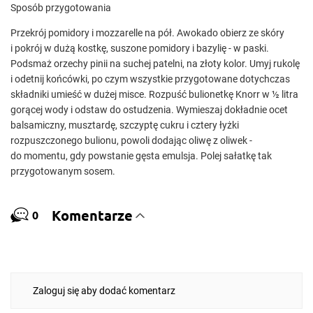
Sposób przygotowania
Przekrój pomidory i mozzarelle na pół. Awokado obierz ze skóry
i pokrój w dużą kostkę, suszone pomidory i bazylię - w paski.
Podsmaż orzechy pinii na suchej patelni, na złoty kolor. Umyj rukolę
i odetnij końcówki, po czym wszystkie przygotowane dotychczas
składniki umieść w dużej misce. Rozpuść bulionetkę Knorr w ½ litra
gorącej wody i odstaw do ostudzenia. Wymieszaj dokładnie ocet
balsamiczny, musztardę, szczyptę cukru i cztery łyżki
rozpuszczonego bulionu, powoli dodając oliwę z oliwek -
do momentu, gdy powstanie gęsta emulsja. Polej sałatkę tak
przygotowanym sosem.
Komentarze
0
Zaloguj się aby dodać komentarz