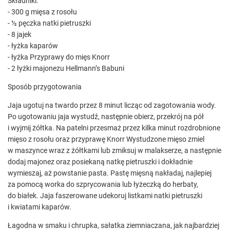
Składniki:
- 300 g mięsa z rosołu
- ½ pęczka natki pietruszki
- 8 jajek
- łyżka kaparów
- łyżka Przyprawy do mięs Knorr
- 2 łyżki majonezu Hellmann’s Babuni
Sposób przygotowania
Jaja ugotuj na twardo przez 8 minut licząc od zagotowania wody.
Po ugotowaniu jaja wystudź, następnie obierz, przekrój na pół
i wyjmij żółtka. Na patelni przesmaż przez kilka minut rozdrobnione
mięso z rosołu oraz przyprawę Knorr Wystudzone mięso zmiel
w maszynce wraz z żółtkami lub zmiksuj w malakserze, a następnie
dodaj majonez oraz posiekaną natkę pietruszki i dokładnie
wymieszaj, aż powstanie pasta. Pastę mięsną nakładaj, najlepiej
za pomocą worka do szprycowania lub łyżeczką do herbaty,
do białek. Jaja faszerowane udekoruj listkami natki pietruszki
i kwiatami kaparów.
Łagodna w smaku i chrupka, sałatka ziemniaczana, jak najbardziej