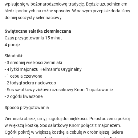
wpisuje się w bożonarodzeniową tradycję. Będzie uzupełnieniem
śledzi podanych na różne sposoby. W naszym przepisie dodaliśmy
do niej soczysty seler naciowy.
Świąteczna sałatka ziemniaczana
Czas przygotowania 15 minut
4 porcje
Składniki:
- 3 średniej wielkości ziemniaki
- 4 łyżki majonezu Hellmann’s Oryginalny
- 1 cebula czerwona
- 2 łodygi selera naciowego
- Sos sałatkowy ziołowo czosnkowy Knorr 1 opakowanie
- 2 ogórki kwaszone
Sposób przygotowania
Ziemniaki obierz, umyj i ugotuj do miękkości. Po ostudzeniu pokrój
w większą kostkę. Sos sałatkowy Knorr połącz z majonezem.
Ogórki pokrój w większą kostkę, a cebulę w drobniejszą. Selera