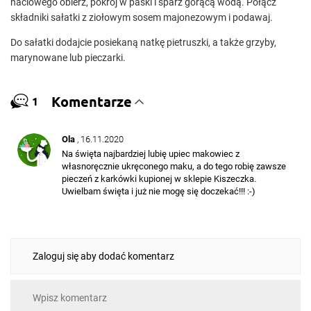
naciowego obierz, pokrój w paski i sparz gorącą wodą. Połącz
składniki sałatki z ziołowym sosem majonezowym i podawaj.
Do sałatki dodajcie posiekaną natkę pietruszki, a także grzyby,
marynowane lub pieczarki.
Komentarze
1
Ola
, 16.11.2020
Na święta najbardziej lubię upiec makowiec z
własnoręcznie ukręconego maku, a do tego robię zawsze
pieczeń z karkówki kupionej w sklepie Kiszeczka.
Uwielbam święta i już nie mogę się doczekać!!! :-)
Zaloguj się aby dodać komentarz