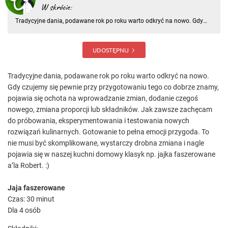
W skrócie:
Tradycyjne dania, podawane rok po roku warto odkryć na nowo. Gdy
czujemy się pewnie przy przygotowaniu tego co dobrze znamy,
pojawia się ochota na wprowadzanie zmian, dodanie czegoś nowego,
zmiana proporcji lub składników. Jak zawsze zachęcam do próbowani
UDOSTĘPNIJ
Tradycyjne dania, podawane rok po roku warto odkryć na nowo.
Gdy czujemy się pewnie przy przygotowaniu tego co dobrze znamy,
pojawia się ochota na wprowadzanie zmian, dodanie czegoś
nowego, zmiana proporcji lub składników. Jak zawsze zachęcam
do próbowania, eksperymentowania i testowania nowych
rozwiązań kulinarnych. Gotowanie to pełna emocji przygoda. To
nie musi być skomplikowane, wystarczy drobna zmiana i nagle
pojawia się w naszej kuchni domowy klasyk np. jajka faszerowane
a’la Robert. :)
Jaja faszerowane
Czas: 30 minut
Dla 4 osób