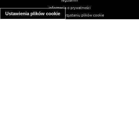
regulamin
informacja o prywatności
Ustawienia plików cookie
informacja o wykorzystaniu plików cookie
ułatwienia dostępu
Najpopularniejsze przepisy
spaghetti bolognese
makaron z kurczakiem w sosie śmietanowym
kanapka z indykiem
ratatouille
lahmacun
mac and cheese
zupa minestrone
cannelloni ze szpinakiem i ricottą
spaghetti przepisy
makaron z kurczakiem
tagliatelle z kurczakiem