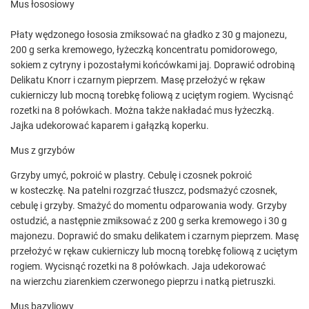
Mus łososiowy
Płaty wędzonego łososia zmiksować na gładko z 30 g majonezu,
200 g serka kremowego, łyżeczką koncentratu pomidorowego,
sokiem z cytryny i pozostałymi końcówkami jaj. Doprawić odrobiną
Delikatu Knorr i czarnym pieprzem. Masę przełożyć w rękaw
cukierniczy lub mocną torebkę foliową z uciętym rogiem. Wycisnąć
rozetki na 8 połówkach. Można także nakładać mus łyżeczką.
Jajka udekorować kaparem i gałązką koperku.
Mus z grzybów
Grzyby umyć, pokroić w plastry. Cebulę i czosnek pokroić
w kosteczkę. Na patelni rozgrzać tłuszcz, podsmażyć czosnek,
cebulę i grzyby. Smażyć do momentu odparowania wody. Grzyby
ostudzić, a następnie zmiksować z 200 g serka kremowego i 30 g
majonezu. Doprawić do smaku delikatem i czarnym pieprzem. Masę
przełożyć w rękaw cukierniczy lub mocną torebkę foliową z uciętym
rogiem. Wycisnąć rozetki na 8 połówkach. Jaja udekorować
na wierzchu ziarenkiem czerwonego pieprzu i natką pietruszki.
Mus bazyliowy