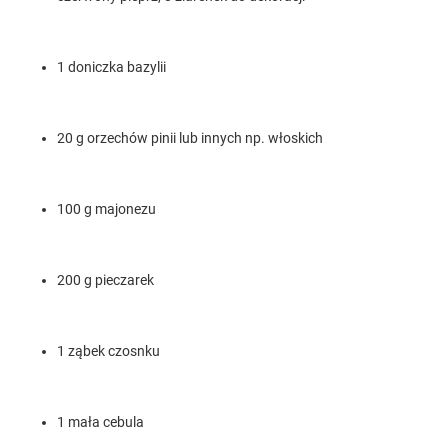
1 doniczka bazylii
20 g orzechów pinii lub innych np. włoskich
100 g majonezu
200 g pieczarek
1 ząbek czosnku
1 mała cebula