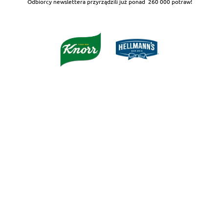
Odbiorcy newslettera przyrządzili już ponad
260 000 potraw!