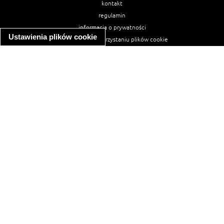
kontakt
regulamin
informacja o prywatności
Ustawienia plików cookie
informacja o wykorzystaniu plików cookie
ułatwienia dostępu
Najpopularniejsze przepisy
spaghetti bolognese
makaron z kurczakiem w sosie śmietanowym
kanapka z indykiem
ratatouille
lahmacun
mac and cheese
zupa minestrone
cannelloni ze szpinakiem i ricottą
spaghetti przepisy
makaron z kurczakiem