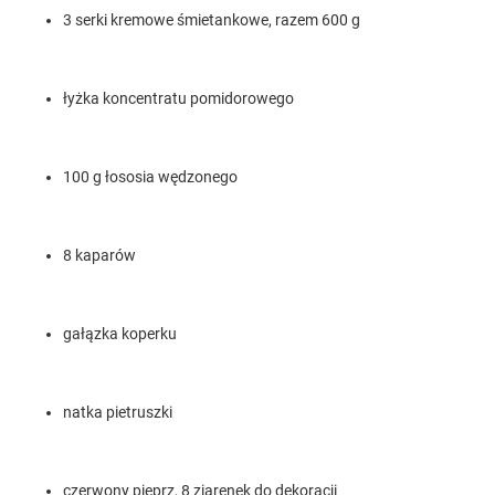
3 serki kremowe śmietankowe, razem 600 g
łyżka koncentratu pomidorowego
100 g łososia wędzonego
8 kaparów
gałązka koperku
natka pietruszki
czerwony pieprz, 8 ziarenek do dekoracji