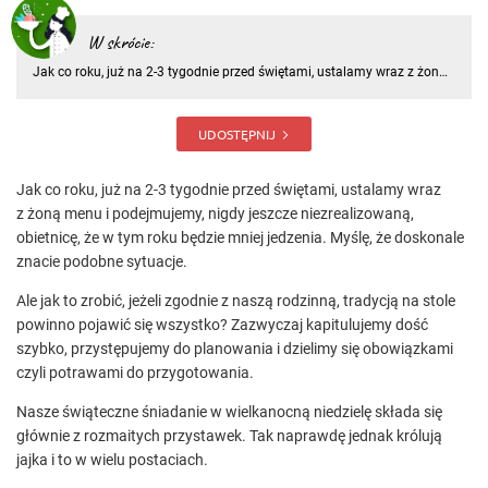
W skrócie:
Jak co roku, już na 2-3 tygodnie przed świętami, ustalamy wraz z żoną
menu i podejmujemy, nigdy jeszcze niezrealizowaną, obietnicę, że w
tym roku będzie mniej jedzenia. Myślę, że doskonale znacie podobne
sytuacje. Ale jak to zrobić, jeżeli zgodnie z nasz
UDOSTĘPNIJ
Jak co roku, już na 2-3 tygodnie przed świętami, ustalamy wraz
z żoną menu i podejmujemy, nigdy jeszcze niezrealizowaną,
obietnicę, że w tym roku będzie mniej jedzenia. Myślę, że doskonale
znacie podobne sytuacje.
Ale jak to zrobić, jeżeli zgodnie z naszą rodzinną, tradycją na stole
powinno pojawić się wszystko? Zazwyczaj kapitulujemy dość
szybko, przystępujemy do planowania i dzielimy się obowiązkami
czyli potrawami do przygotowania.
Nasze świąteczne śniadanie w wielkanocną niedzielę składa się
głównie z rozmaitych przystawek. Tak naprawdę jednak królują
jajka i to w wielu postaciach.