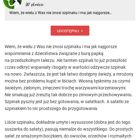
W skrócie:
Wiem, że wielu z Was nie znosi szpinaku i ma jak najgorsze
wspomnienia z dzieciństwa związane z burą papką na przedszkolnym
talerzu. Ale tamten szpinak to już przeszłość i czas odkryć wspaniały i
bogaty w wartości odżywcze szpinak na nowo. Zwłaszcza, że j
UDOSTĘPNIJ
Wiem, że wielu z Was nie znosi szpinaku i ma jak najgorsze
wspomnienia z dzieciństwa związane z burą papką
na przedszkolnym talerzu. Ale tamten szpinak to już przeszłość
i czas odkryć wspaniały i bogaty w wartości odżywcze szpinak
na nowo. Zwłaszcza, że jest tak łatwo dostępny świeży, a mrożony
można bez problemu kupić w liściach. Wiosną tęsknimy za czymś
świeżym, zielonym, zmęczeni trochę warzywami korzeniowymi.
Nie smakują już zresztą tak dobrze po zimowym przechowywaniu.
Szpinak pyszny jest już bez gotowania, w sałatkach. A sałatki ze
szpinakiem to nic prostszego do przygotowania.
Liście szpinaku, dokładnie umyte i wysuszone (dobra jest do tego
suszarka do sałaty), pasują niemalże do wszystkiego. Do prostych
sałat ze smażonym boczkiem, do owoców, orzechów i rozmaitych