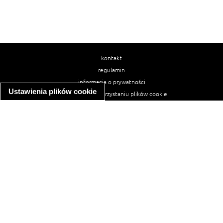
kontakt
regulamin
informacja o prywatności
Ustawienia plików cookie
informacja o wykorzystaniu plików cookie
ułatwienia dostępu
Najpopularniejsze przepisy
spaghetti bolognese
makaron z kurczakiem w sosie śmietanowym
kanapka z indykiem
ratatouille
lahmacun
mac and cheese