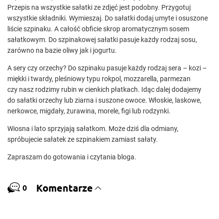
Przepis na wszystkie sałatki ze zdjęć jest podobny. Przygotuj
wszystkie składniki. Wymieszaj. Do sałatki dodaj umyte i osuszone
liście szpinaku. A całość obficie skrop aromatycznym sosem
sałatkowym. Do szpinakowej sałatki pasuje każdy rodzaj sosu,
zarówno na bazie oliwy jak i jogurtu.
A sery czy orzechy? Do szpinaku pasuje każdy rodzaj sera – kozi –
miękki i twardy, pleśniowy typu rokpol, mozzarella, parmezan
czy nasz rodzimy rubin w cienkich płatkach. Idąc dalej dodajemy
do sałatki orzechy lub ziarna i suszone owoce. Włoskie, laskowe,
nerkowce, migdały, żurawina, morele, figi lub rodzynki.
Wiosna i lato sprzyjają sałatkom. Może dziś dla odmiany,
spróbujecie sałatek ze szpinakiem zamiast sałaty.
Zapraszam do gotowania i czytania bloga.
Komentarze
0