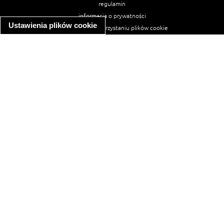
regulamin
informacja o prywatności
Ustawienia plików cookie
informacja o wykorzystaniu plików cookie
ułatwienia dostępu
Najpopularniejsze przepisy
spaghetti bolognese
makaron z kurczakiem w sosie śmietanowym
kanapka z indykiem
ratatouille
lahmacun
mac and cheese
zupa minestrone
cannelloni ze szpinakiem i ricottą
spaghetti przepisy
makaron z kurczakiem
tagliatelle z kurczakiem