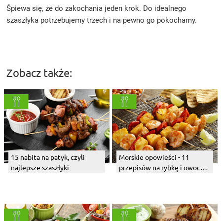
Śpiewa się, że do zakochania jeden krok. Do idealnego
szaszłyka potrzebujemy trzech i na pewno go pokochamy.
Zobacz także:
15 nabita na patyk, czyli
Morskie opowieści - 11
najlepsze szaszłyki
przepisów na rybkę i owoce
morza