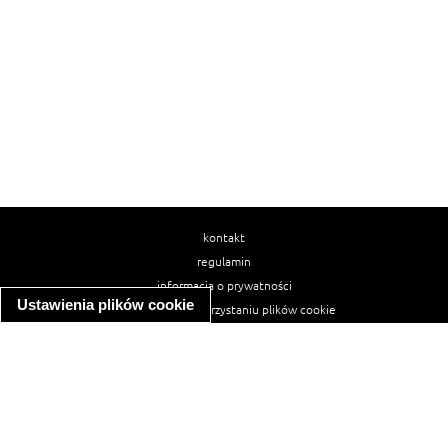
kontakt
regulamin
informacja o prywatności
Ustawienia plików cookie
informacja o wykorzystaniu plików cookie
ułatwienia dostępu
Najpopularniejsze przepisy
spaghetti bolognese
makaron z kurczakiem w sosie śmietanowym