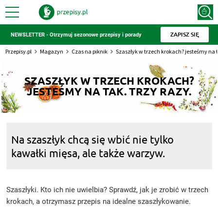
ZAPISZ SIĘ
NEWSLETTER - Otrzymuj sezonowe przepisy i porady
Przepisy.pl
Magazyn
Czas na piknik
Szaszłyk w trzech krokach? jesteśmy na ta
SZASZŁYK W TRZECH KROKACH?
JESTEŚMY NA TAK. TRZY RAZY.
Na szaszłyk chcą się wbić nie tylko
kawałki mięsa, ale także warzyw.
Szaszłyki. Kto ich nie uwielbia? Sprawdź, jak je zrobić w trzech
krokach, a otrzymasz przepis na idealne szaszłykowanie.