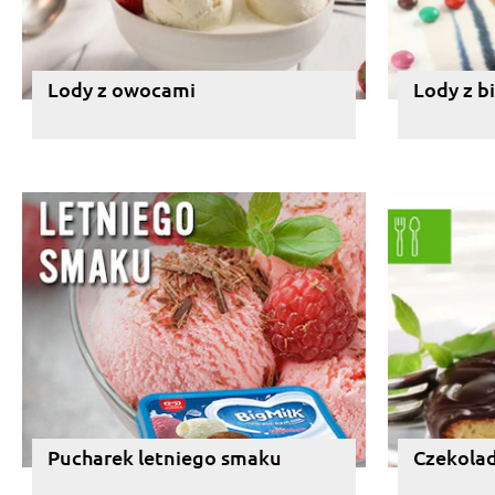
Lody z owocami
Lody z b
Pucharek letniego smaku
Czekolad