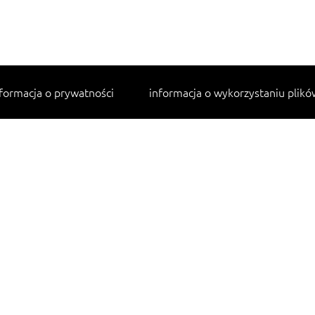
formacja o prywatności
informacja o wykorzystaniu plikó
Najpopularniejsze przepisy
makaron z kurczakiem w sosie śmietanowym
lahmacun
cannelloni ze szpinakiem i ricottą
tagliatelle z kurczakiem
sałatka jarzynowa
Pobierz darmową aplikację na Twój telefon: