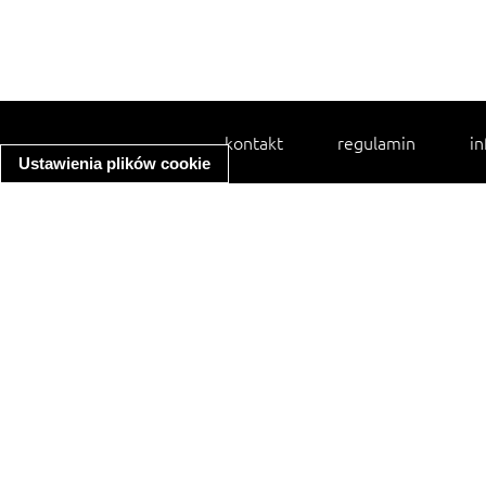
kontakt
regulamin
in
Ustawienia plików cookie
spaghetti bolognese
ratatouille
zupa minestrone
makaron z kurczakiem