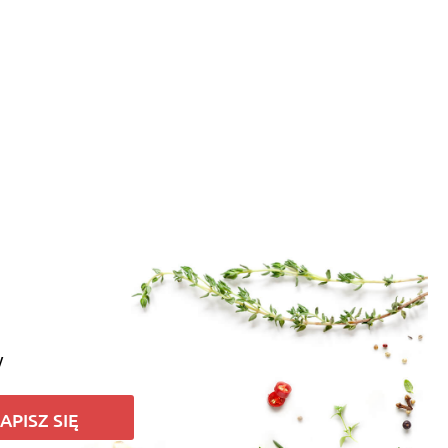
y
APISZ SIĘ