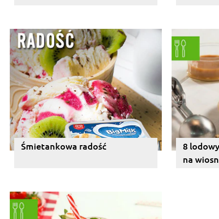
Śmietankowa radość
8 lodowy
na wios