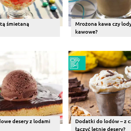
itą śmietaną
Mrożona kawa czy lod
kawowe?
owe desery z lodami
Dodatki do lodów – z 
łączyć letnie desery?