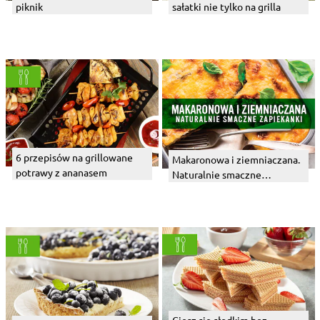
piknik
sałatki nie tylko na grilla
6 przepisów na grillowane
Makaronowa i ziemniaczana.
potrawy z ananasem
Naturalnie smaczne
zapiekanki - Infografika
Ciesz się słodkim bez