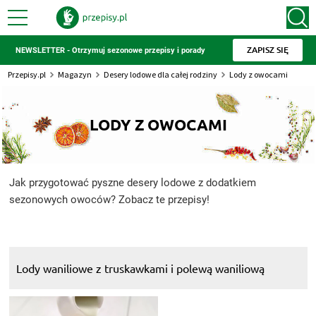
ZAPISZ SIĘ
NEWSLETTER - Otrzymuj sezonowe przepisy i porady
Przepisy.pl
Magazyn
Desery lodowe dla całej rodziny
Lody z owocami
LODY Z OWOCAMI
Jak przygotować pyszne desery lodowe z dodatkiem
sezonowych owoców? Zobacz te przepisy!
Lody waniliowe z truskawkami i polewą waniliową