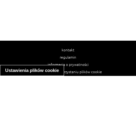
kontakt
regulamin
informacja o prywatności
Ustawienia plików cookie
informacja o wykorzystaniu plików cookie
ułatwienia dostępu
Najpopularniejsze przepisy
spaghetti bolognese
makaron z kurczakiem w sosie śmietanowym
kanapka z indykiem
ratatouille