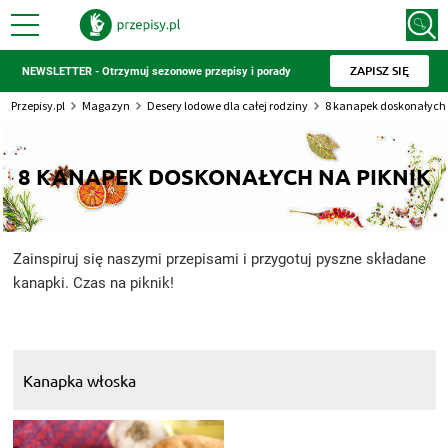
ZAPISZ SIĘ
NEWSLETTER - Otrzymuj sezonowe przepisy i porady
Przepisy.pl
Magazyn
Desery lodowe dla całej rodziny
8 kanapek doskonałych 
8 KANAPEK DOSKONAŁYCH NA PIKNIK
Zainspiruj się naszymi przepisami i przygotuj pyszne składane
kanapki. Czas na piknik!
Kanapka włoska