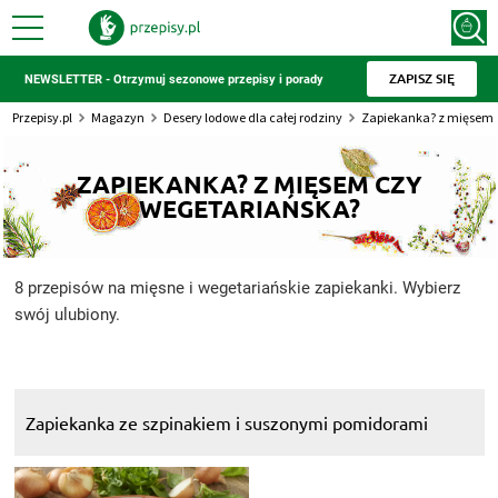
ZAPISZ SIĘ
NEWSLETTER - Otrzymuj sezonowe przepisy i porady
Przepisy.pl
Magazyn
Desery lodowe dla całej rodziny
Zapiekanka? z mięsem 
ZAPIEKANKA? Z MIĘSEM CZY
WEGETARIAŃSKA?
8 przepisów na mięsne i wegetariańskie zapiekanki. Wybierz
swój ulubiony.
Zapiekanka ze szpinakiem i suszonymi pomidorami