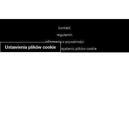
kontakt
regulamin
informacja o prywatności
Ustawienia plików cookie
informacja o wykorzystaniu plików cookie
ułatwienia dostępu
Najpopularniejsze przepisy
spaghetti bolognese
makaron z kurczakiem w sosie śmietanowym
kanapka z indykiem
ratatouille
lahmacun
mac and cheese
zupa minestrone