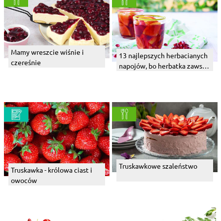
Mamy wreszcie wiśnie i
13 najlepszych herbacianych
czereśnie
napojów, bo herbatka zawsze
dobra jest
Truskawkowe szaleństwo
Truskawka - królowa ciast i
owoców