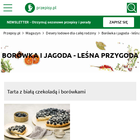
ZAPISZ SIĘ
NEWSLETTER - Otrzymuj sezonowe przepisy i porady
Przepisy.pl
Magazyn
Desery lodowe dla całej rodziny
Borówka i jagoda - leśn
BORÓWKA I JAGODA - LEŚNA PRZYGODA
Tarta z białą czekoladą i borówkami