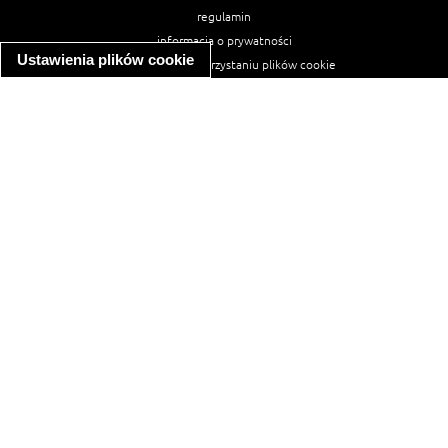
regulamin
informacja o prywatności
Ustawienia plików cookie
informacja o wykorzystaniu plików cookie
ułatwienia dostępu
Najpopularniejsze przepisy
spaghetti bolognese
makaron z kurczakiem w sosie śmietanowym
kanapka z indykiem
ratatouille
lahmacun
mac and cheese
zupa minestrone
cannelloni ze szpinakiem i ricottą
spaghetti przepisy
makaron z kurczakiem
tagliatelle z kurczakiem