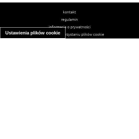
kontakt
regulamin
informacja o prywatności
Ustawienia plików cookie
informacja o wykorzystaniu plików cookie
ułatwienia dostępu
Najpopularniejsze przepisy
spaghetti bolognese
makaron z kurczakiem w sosie śmietanowym
kanapka z indykiem
ratatouille
lahmacun
mac and cheese
zupa minestrone
cannelloni ze szpinakiem i ricottą
spaghetti przepisy