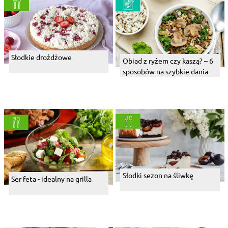
Słodkie drożdżowe
Obiad z ryżem czy kaszą? – 6
sposobów na szybkie dania
Słodki sezon na śliwkę
Ser feta - idealny na grilla