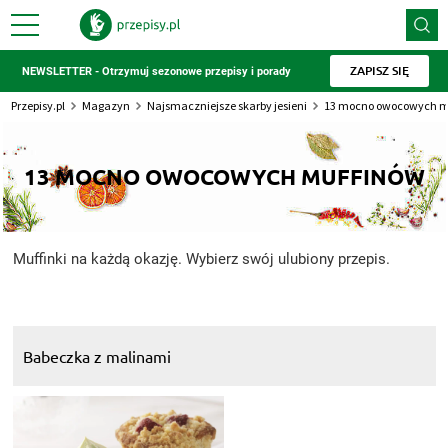
ZAPISZ SIĘ
NEWSLETTER - Otrzymuj sezonowe przepisy i porady
Przepisy.pl
Magazyn
Najsmaczniejsze skarby jesieni
13 mocno owocowych m
13 MOCNO OWOCOWYCH MUFFINÓW
Muffinki na każdą okazję. Wybierz swój ulubiony przepis.
Babeczka z malinami