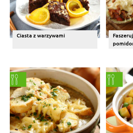
Ciasta z warzywami
Faszeru
pomidor