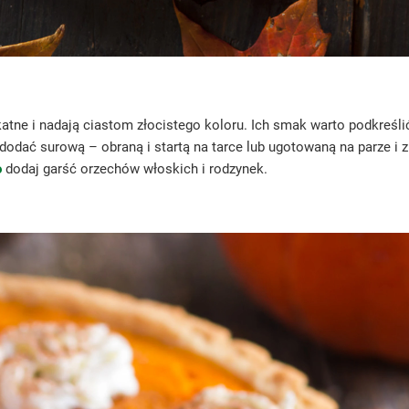
ikatne i nadają ciastom złocistego koloru. Ich smak warto podkre
ać surową – obraną i startą na tarce lub ugotowaną na parze i 
o
dodaj garść orzechów włoskich i rodzynek.