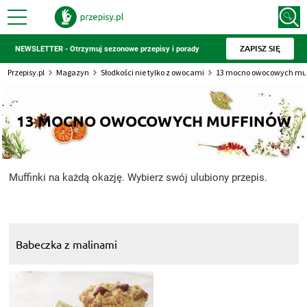
ZAPISZ SIĘ
NEWSLETTER - Otrzymuj sezonowe przepisy i porady
Przepisy.pl
Magazyn
Słodkości nie tylko z owocami
13 mocno owocowych mu
13 MOCNO OWOCOWYCH MUFFINÓW
Muffinki na każdą okazję. Wybierz swój ulubiony przepis.
Babeczka z malinami