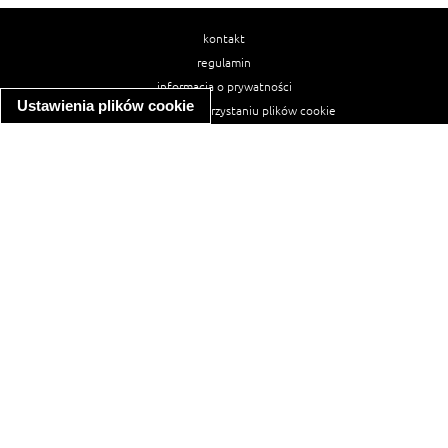
kontakt
regulamin
informacja o prywatności
Ustawienia plików cookie
informacja o wykorzystaniu plików cookie
ułatwienia dostępu
Najpopularniejsze przepisy
spaghetti bolognese
makaron z kurczakiem w sosie śmietanowym
kanapka z indykiem
ratatouille
lahmacun
mac and cheese
zupa minestrone
cannelloni ze szpinakiem i ricottą
spaghetti przepisy