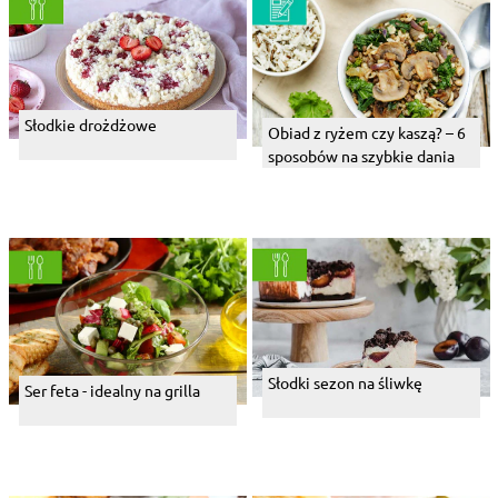
Słodkie drożdżowe
Obiad z ryżem czy kaszą? – 6
sposobów na szybkie dania
Słodki sezon na śliwkę
Ser feta - idealny na grilla