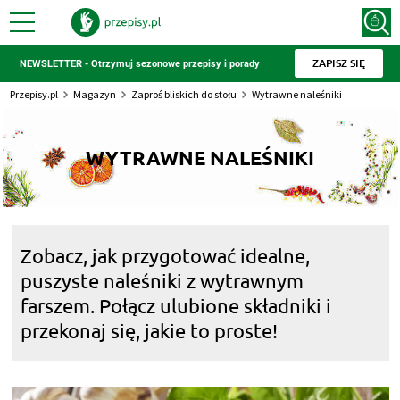
ZAPISZ SIĘ
NEWSLETTER - Otrzymuj sezonowe przepisy i porady
Przepisy.pl
Magazyn
Zaproś bliskich do stołu
Wytrawne naleśniki
WYTRAWNE NALEŚNIKI
Zobacz, jak przygotować idealne,
puszyste naleśniki z wytrawnym
farszem. Połącz ulubione składniki i
przekonaj się, jakie to proste!