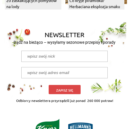
20 zaskakujących pomysłów
Co kryje piramidka?
na lody
Herbaciana eksplozja smaku
NEWSLETTER
Bądź na bieżąco – wysyłamy sezonowe przepisy i porady
ZAPISZ SIĘ
Odbiorcy newslettera przyrządzili już ponad
260 000 potraw!