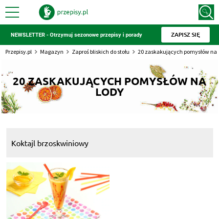
ZAPISZ SIĘ
NEWSLETTER - Otrzymuj sezonowe przepisy i porady
Przepisy.pl
Magazyn
Zaproś bliskich do stołu
20 zaskakujących pomysłów na 
20 ZASKAKUJĄCYCH POMYSŁÓW NA
LODY
Koktajl brzoskwiniowy