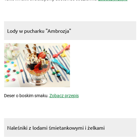
Lody w pucharku "Ambrozja"
Deser o boskim smaku.
Zobacz przepis
Naleśniki z lodami śmietankowymi i żelkami