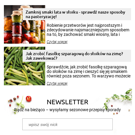
Zamknij smaki lata w słoiku - sprawdź nasze sposoby
na pasteryzację!
Robienie przetworów jest najprostszym i
zdecydowanie najsmaczniejszym sposobem
na to, by zachować smaki wiosny, lata i
jesieni na dłużej. Można robić setki zdjęć
Czytaj więcej
krajobrazów, by cieszyć nimi oko w sezonie
zimowym, ale to smaczny posiłek pozwoli w
pełni poczuć atmosferę cieplejszych
Jak zrobić fasolkę szparagową do słoików na zimę?
miesięcy. Przygotowanie słoików ze
Jak zawekować?
smakowitą zawartością musi obejmować
patenty, które pozwolą zachować świeżość
Sprawdźcie, jak zrobić fasolkę szparagową
przetworów.
do słoików na zimę i cieszyć się jej smakiem
również poza sezonem. To warzywo możecie
wekować na wiele sposobów. Wykorzystajcie
Czytaj więcej
nasze propozycje!
NEWSLETTER
Bądź na bieżąco – wysyłamy sezonowe przepisy i porady