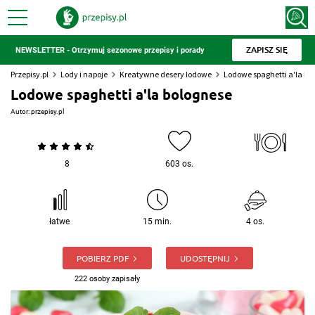
ZAPISZ SIĘ
NEWSLETTER - Otrzymuj sezonowe przepisy i porady
Przepisy.pl
Lody i napoje
Kreatywne desery lodowe
Lodowe spaghetti a'la bo
Lodowe spaghetti a'la bolognese
Autor:
przepisy.pl
8
603 os.
łatwe
15 min.
4 os.
POBIERZ PDF
UDOSTĘPNIJ
222 osoby zapisały