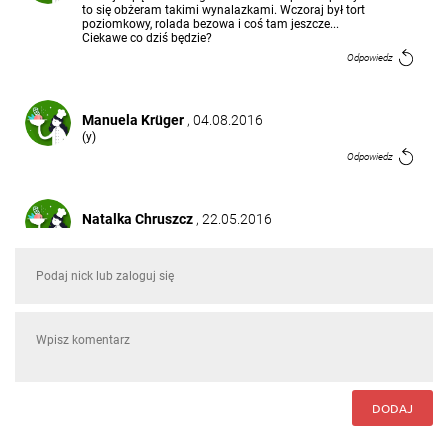
to się obżeram takimi wynalazkami. Wczoraj był tort
poziomkowy, rolada bezowa i coś tam jeszcze...
Ciekawe co dziś będzie?
Odpowiedz
Manuela Krüger
, 04.08.2016
(y)
Odpowiedz
Natalka Chruszcz
, 22.05.2016
Spróbować można a ze lubię spaghetti to
zamniamowalam
Odpowiedz
DODAJ