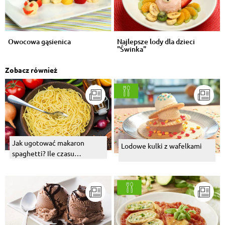
Owocowa gąsienica
Najlepsze lody dla dzieci
"Świnka"
Zobacz również
Jak ugotować makaron
Lodowe kulki z wafelkami
spaghetti? Ile czasu
potrzebuje?