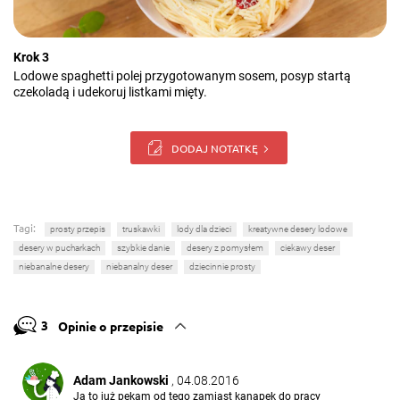
Krok 3
Lodowe spaghetti polej przygotowanym sosem, posyp startą
czekoladą i udekoruj listkami mięty.
DODAJ NOTATKĘ
Tagi:
prosty przepis
truskawki
lody dla dzieci
kreatywne desery lodowe
desery w pucharkach
szybkie danie
desery z pomysłem
ciekawy deser
niebanalne desery
niebanalny deser
dziecinnie prosty
3
Opinie o przepisie
Adam Jankowski
, 04.08.2016
Ja to już pękam od tego zamiast kanapek do pracy