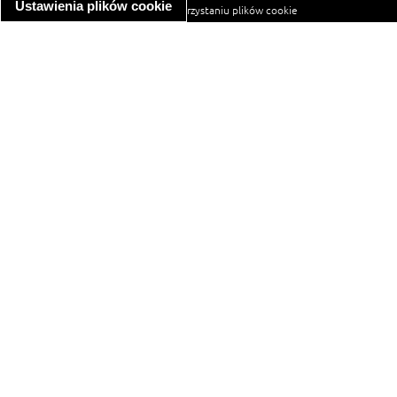
Ustawienia plików cookie
informacja o wykorzystaniu plików cookie
ułatwienia dostępu
Najpopularniejsze przepisy
spaghetti bolognese
makaron z kurczakiem w sosie śmietanowym
kanapka z indykiem
ratatouille
lahmacun
mac and cheese
zupa minestrone
cannelloni ze szpinakiem i ricottą
spaghetti przepisy
makaron z kurczakiem
tagliatelle z kurczakiem
hot dog