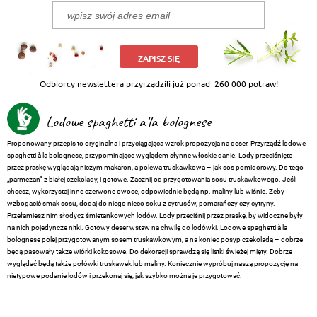
ZAPISZ SIĘ
Odbiorcy newslettera przyrządzili już ponad
260 000 potraw!
Lodowe spaghetti a'la bolognese
Proponowany przepis to oryginalna i przyciągająca wzrok propozycja na deser. Przyrządź lodowe
spaghetti à la bolognese, przypominające wyglądem słynne włoskie danie. Lody przeciśnięte
przez praskę wyglądają niczym makaron, a polewa truskawkowa – jak sos pomidorowy. Do tego
„parmezan” z białej czekolady, i gotowe. Zacznij od przygotowania sosu truskawkowego. Jeśli
chcesz, wykorzystaj inne czerwone owoce, odpowiednie będą np. maliny lub wiśnie. Żeby
wzbogacić smak sosu, dodaj do niego nieco soku z cytrusów, pomarańczy czy cytryny.
Przełamiesz nim słodycz śmietankowych lodów. Lody przeciśnij przez praskę, by widoczne były
na nich pojedyncze nitki. Gotowy deser wstaw na chwilę do lodówki. Lodowe spaghetti à la
bolognese polej przygotowanym sosem truskawkowym, a na koniec posyp czekoladą – dobrze
będą pasowały także wiórki kokosowe. Do dekoracji sprawdzą się listki świeżej mięty. Dobrze
wyglądać będą także połówki truskawek lub maliny. Koniecznie wypróbuj naszą propozycję na
nietypowe podanie lodów i przekonaj się, jak szybko można je przygotować.