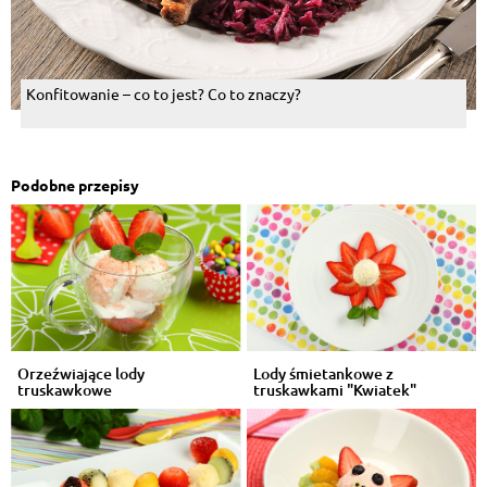
Konfitowanie – co to jest? Co to znaczy?
Podobne przepisy
Orzeźwiające lody
Lody śmietankowe z
truskawkowe
truskawkami "Kwiatek"