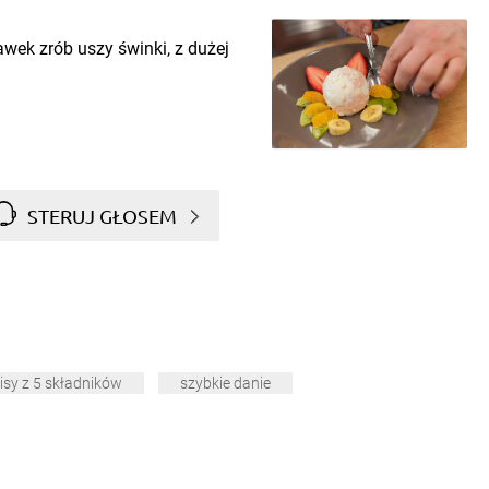
awek zrób uszy świnki, z dużej
STERUJ GŁOSEM
isy z 5 składników
szybkie danie