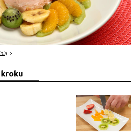
inią
 kroku