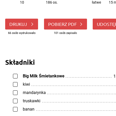
10
186 os.
łatwe
15 m
DRUKUJ
POBIERZ PDF
UDOSTĘ
66 osób wydrukowało
101 osób zapisało
Składniki
Big Milk Śmietankowe
1
kiwi
mandarynka
truskawki
banan