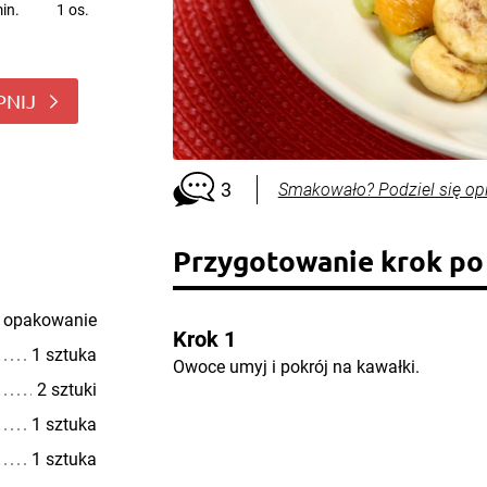
in.
1 os.
PNIJ
3
Smakowało? Podziel się op
Przygotowanie krok po
 opakowanie
Krok 1
1 sztuka
Owoce umyj i pokrój na kawałki.
2 sztuki
1 sztuka
1 sztuka