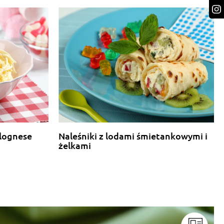
olognese
Naleśniki z lodami śmietankowymi i
żelkami