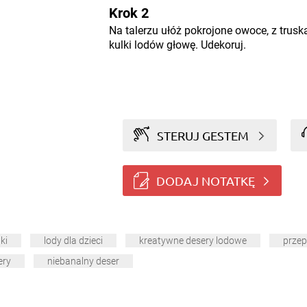
Krok 2
Na talerzu ułóż pokrojone owoce, z trusk
kulki lodów głowę. Udekoruj.
STERUJ GESTEM
DODAJ NOTATKĘ
ki
lody dla dzieci
kreatywne desery lodowe
przep
ery
niebanalny deser