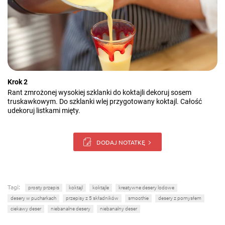
Krok 2
Rant zmrożonej wysokiej szklanki do koktajli dekoruj sosem
truskawkowym. Do szklanki wlej przygotowany koktajl. Całość
udekoruj listkami mięty.
DODAJ NOTATKĘ
Tagi:
prosty przepis
koktajl
koktajle
kreatywne desery lodowe
desery w pucharkach
przepisy z 5 składników
smoothie
desery z pomysłem
ciekawy deser
niebanalne desery
niebanalny deser