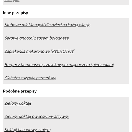
Inne przepisy
Klubowe mini kanapki dla dzieci na każdą okazję
Serowe gnocchi z sosem bolognese
Zapiekanka makaronowa "PYCHOTKA"
Burger z hummusem, czosnkowym majonezem i pieczarkami
Ciabatta z szynką parmeńską
Podobne przepisy
Zielony koktajl
Zielony koktajl owocowo-warzywny
Koktajl bananowy z miętą