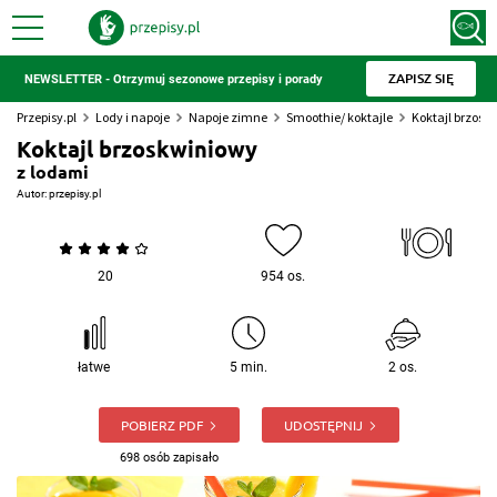
ZAPISZ SIĘ
NEWSLETTER - Otrzymuj sezonowe przepisy i porady
Przepisy.pl
Lody i napoje
Napoje zimne
Smoothie/ koktajle
Koktajl brzosk
Koktajl brzoskwiniowy
z lodami
Autor:
przepisy.pl
20
954 os.
łatwe
5 min.
2 os.
POBIERZ PDF
UDOSTĘPNIJ
698 osób zapisało