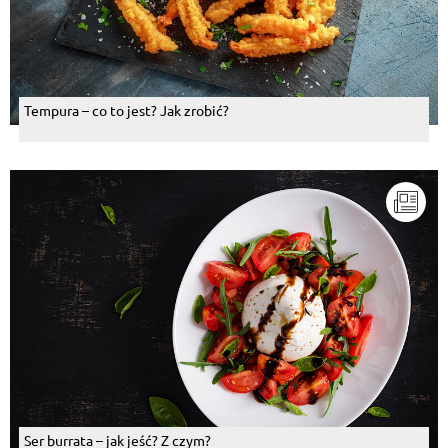
Tempura – co to jest? Jak zrobić?
Ser burrata – jak jeść? Z czym?