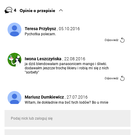
4
Opinie o przepisie
Teresa Przybysz
, 05.10.2016
Pychotka polecam.
Odpowiedz
Iwona Leszczyńska
, 22.08.2016
ja dziś blendowałam panasonicem mango i śliwki.
dodawałm jeszcze trochę likieru i robią mi się z nich
"sorbety"
Odpowiedz
Mariusz Dumkiewicz
, 27.07.2016
Witam, ile dokładnie ma być tych lodów? Bo u mnie
nie ma tej marki.
Odpowiedz
Jola Sobieraj
, 20.05.2016