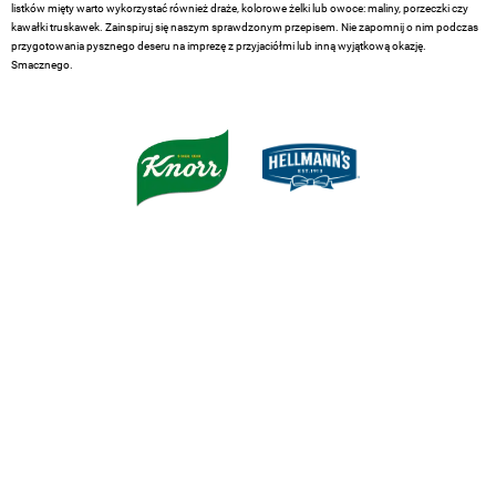
listków mięty warto wykorzystać również draże, kolorowe żelki lub owoce: maliny, porzeczki czy
kawałki truskawek. Zainspiruj się naszym sprawdzonym przepisem. Nie zapomnij o nim podczas
przygotowania pysznego deseru na imprezę z przyjaciółmi lub inną wyjątkową okazję.
Smacznego.