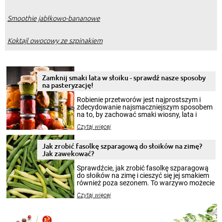
Smoothie jabłkowo-bananowe
Koktajl owocowy ze szpinakiem
Zamknij smaki lata w słoiku - sprawdź nasze sposoby
na pasteryzację!
Robienie przetworów jest najprostszym i
zdecydowanie najsmaczniejszym sposobem
na to, by zachować smaki wiosny, lata i
jesieni na dłużej. Można robić setki zdjęć
Czytaj więcej
krajobrazów, by cieszyć nimi oko w sezonie
zimowym, ale to smaczny posiłek pozwoli w
pełni poczuć atmosferę cieplejszych
Jak zrobić fasolkę szparagową do słoików na zimę?
miesięcy. Przygotowanie słoików ze
Jak zawekować?
smakowitą zawartością musi obejmować
patenty, które pozwolą zachować świeżość
Sprawdźcie, jak zrobić fasolkę szparagową
przetworów.
do słoików na zimę i cieszyć się jej smakiem
również poza sezonem. To warzywo możecie
wekować na wiele sposobów. Wykorzystajcie
Czytaj więcej
nasze propozycje!