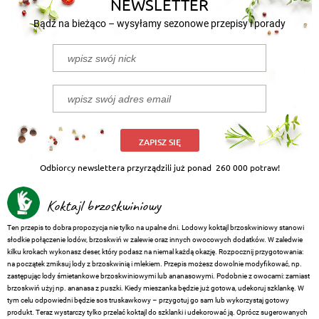
NEWSLETTER
Bądź na bieżąco – wysyłamy sezonowe przepisy i porady
ZAPISZ SIĘ
Odbiorcy newslettera przyrządzili już ponad
260 000 potraw!
Koktajl brzoskwiniowy
Ten przepis to dobra propozycja nie tylko na upalne dni. Lodowy koktajl brzoskwiniowy stanowi
słodkie połączenie lodów, brzoskwiń w zalewie oraz innych owocowych dodatków. W zaledwie
kilku krokach wykonasz deser, który podasz na niemal każdą okazję. Rozpocznij przygotowania:
na początek zmiksuj lody z brzoskwinią i mlekiem. Przepis możesz dowolnie modyfikować, np.
zastępując lody śmietankowe brzoskwiniowymi lub ananasowymi. Podobnie z owocami: zamiast
brzoskwiń użyj np. ananasa z puszki. Kiedy mieszanka będzie już gotowa, udekoruj szklankę. W
tym celu odpowiedni będzie sos truskawkowy – przygotuj go sam lub wykorzystaj gotowy
produkt. Teraz wystarczy tylko przelać koktajl do szklanki i udekorować ją. Oprócz sugerowanych