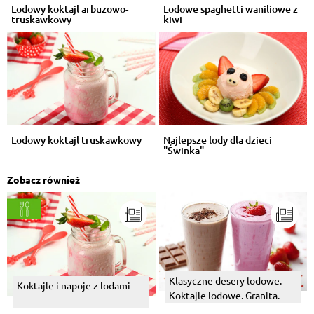
Lodowy koktajl arbuzowo-
Lodowe spaghetti waniliowe z
truskawkowy
kiwi
Lodowy koktajl truskawkowy
Najlepsze lody dla dzieci
"Świnka"
Zobacz również
Klasyczne desery lodowe.
Koktajle i napoje z lodami
Koktajle lodowe. Granita.