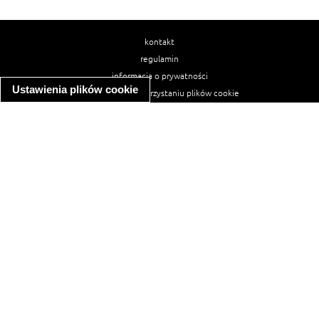
kontakt
regulamin
informacja o prywatności
Ustawienia plików cookie
informacja o wykorzystaniu plików cookie
ułatwienia dostępu
Najpopularniejsze przepisy
spaghetti bolognese
makaron z kurczakiem w sosie śmietanowym
kanapka z indykiem
ratatouille
lahmacun
mac and cheese
zupa minestrone
cannelloni ze szpinakiem i ricottą