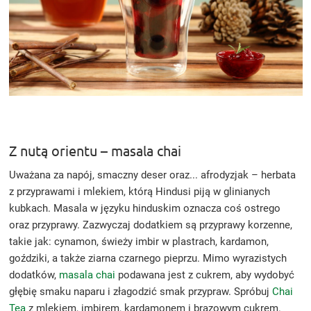
Z nutą orientu – masala chai
Uważana za napój, smaczny deser oraz... afrodyzjak – herbata
z przyprawami i mlekiem, którą Hindusi piją w glinianych
kubkach. Masala w języku hinduskim oznacza coś ostrego
oraz przyprawy. Zazwyczaj dodatkiem są przyprawy korzenne,
takie jak: cynamon, świeży imbir w plastrach, kardamon,
goździki, a także ziarna czarnego pieprzu. Mimo wyrazistych
dodatków,
masala chai
podawana jest z cukrem, aby wydobyć
głębię smaku naparu i złagodzić smak przypraw. Spróbuj
Chai
Tea
z mlekiem, imbirem, kardamonem i brązowym cukrem.