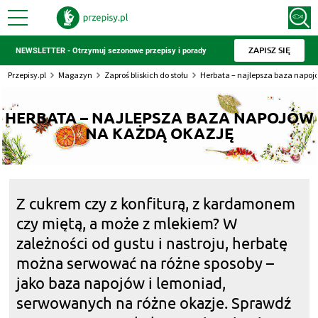
ZAPISZ SIĘ
NEWSLETTER - Otrzymuj sezonowe przepisy i porady
Przepisy.pl
Magazyn
Zaproś bliskich do stołu
Herbata – najlepsza baza napoj
HERBATA – NAJLEPSZA BAZA NAPOJÓW
NA KAŻDĄ OKAZJĘ
Z cukrem czy z konfiturą, z kardamonem
czy miętą, a może z mlekiem? W
zależności od gustu i nastroju, herbatę
można serwować na różne sposoby –
jako baza napojów i lemoniad,
serwowanych na różne okazje. Sprawdź