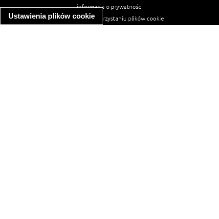
informacja o prywatności
Ustawienia plików cookie
informacja o wykorzystaniu plików cookie
ułatwienia dostępu
Najpopularniejsze przepisy
spaghetti bolognese
makaron z kurczakiem w sosie śmietanowym
kanapka z indykiem
ratatouille
lahmacun
mac and cheese
zupa minestrone
cannelloni ze szpinakiem i ricottą
spaghetti przepisy
makaron z kurczakiem
tagliatelle z kurczakiem
hot dog