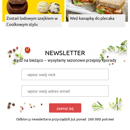
Zostań lodowym szejkiem w
Weź kanapkę do plecaka
Coolkowym stylu
NEWSLETTER
Bądź na bieżąco – wysyłamy sezonowe przepisy i porady
ZAPISZ SIĘ
Odbiorcy newslettera przyrządzili już ponad
260 000 potraw!