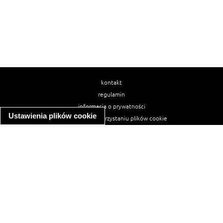
kontakt
regulamin
informacja o prywatności
Ustawienia plików cookie
informacja o wykorzystaniu plików cookie
ułatwienia dostępu
Najpopularniejsze przepisy
spaghetti bolognese
makaron z kurczakiem w sosie śmietanowym
kanapka z indykiem
ratatouille