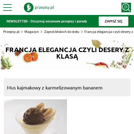
ZAPISZ SIĘ
NEWSLETTER - Otrzymuj sezonowe przepisy i porady
Przepisy.pl
Magazyn
Zaproś bliskich do stołu
Francja elegancja czyli desery z
FRANCJA ELEGANCJA CZYLI DESERY Z
KLASĄ
Mus kajmakowy z karmelizowanym bananem