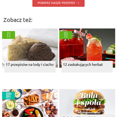
POBIERZ NASZE PRZEPISY
Zobacz też:
17 przepisów na lody i ciacho
12 zaskakujących herbat