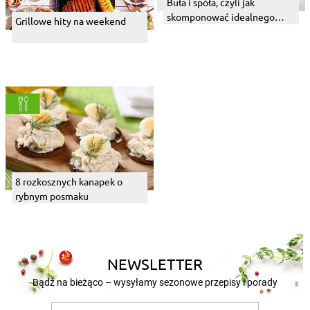
Buła i spóła, czyli jak
skomponować idealnego
Grillowe hity na weekend
burgera
8 rozkosznych kanapek o
rybnym posmaku
NEWSLETTER
Bądź na bieżąco – wysyłamy sezonowe przepisy i porady