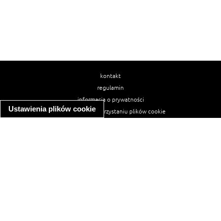
kontakt
regulamin
informacja o prywatności
Ustawienia plików cookie
informacja o wykorzystaniu plików cookie
ułatwienia dostępu
Najpopularniejsze przepisy
spaghetti bolognese
makaron z kurczakiem w sosie śmietanowym
kanapka z indykiem
ratatouille
lahmacun