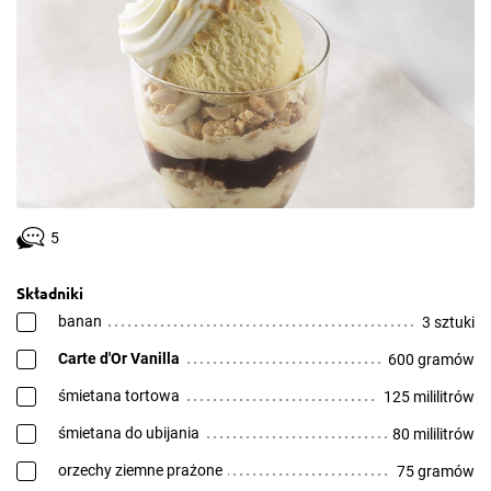
5
Składniki
banan
3 sztuki
Carte d'Or Vanilla
600 gramów
śmietana tortowa
125 mililitrów
śmietana do ubijania
80 mililitrów
orzechy ziemne prażone
75 gramów