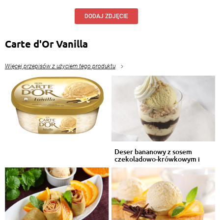
DODAJ ZDJĘCIE
Carte d'Or Vanilla
Więcej przepisów z użyciem tego produktu
Deser bananowy z sosem
czekoladowo-krówkowym i
lodami wanili...