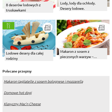
Lody, lody dla ochłody.
8 deserów lodowych z
Desery lodowe.
truskawkami
Makaron z sosem z
Lodowe desery dla całej
pieczonych warzyw –
rodziny
przepis. Jak przygotować
sos?
Polecane przepisy
Makaron tagliatelle z sosem bolognese i mozzarellą
Domowe hot dogi
Klasyczny Mac’n Cheese