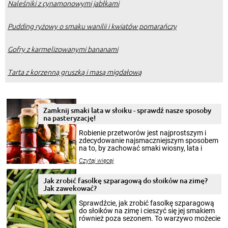
Naleśniki z cynamonowymi jabłkami
Pudding ryżowy o smaku wanilii i kwiatów pomarańczy
Gofry z karmelizowanymi bananami
Tarta z korzenną gruszką i masą migdałową
Zamknij smaki lata w słoiku - sprawdź nasze sposoby
na pasteryzację!
Robienie przetworów jest najprostszym i
zdecydowanie najsmaczniejszym sposobem
na to, by zachować smaki wiosny, lata i
jesieni na dłużej. Można robić setki zdjęć
Czytaj więcej
krajobrazów, by cieszyć nimi oko w sezonie
zimowym, ale to smaczny posiłek pozwoli w
pełni poczuć atmosferę cieplejszych
Jak zrobić fasolkę szparagową do słoików na zimę?
miesięcy. Przygotowanie słoików ze
Jak zawekować?
smakowitą zawartością musi obejmować
patenty, które pozwolą zachować świeżość
Sprawdźcie, jak zrobić fasolkę szparagową
przetworów.
do słoików na zimę i cieszyć się jej smakiem
również poza sezonem. To warzywo możecie
wekować na wiele sposobów. Wykorzystajcie