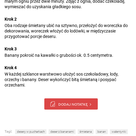
małym ogniu przez dwie minuty. Zdjąć z ognia, dodać czekoladę,
wymieszać do uzyskania gładkiego sosu.
Krok 2
Oba rodzaje śmietany ubić na sztywno, przełożyć do woreczka do
dekorowania, woreczek włożyć do lodówki, w międzyczasie
przygotować porcje deseru.
Krok 3
Banany pokroić na kawałki o grubości ok. 0.5 centymetra.
Krok 4
W każdej szklance warstwowo ułożyć sos czekoladowy, lody,
orzechy i banany. Deser wykończyć bitą śmietaną i posypać
orzechami.
DODAJ NOTATKĘ
Tagi:
desery w pucharkach
deser z bananami
śmietana
banan
walentynki