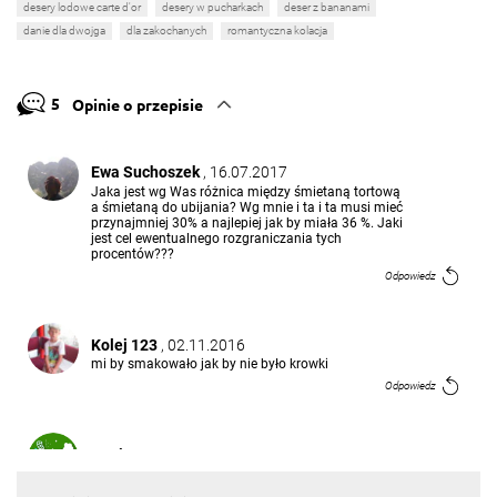
desery lodowe carte d'or
desery w pucharkach
deser z bananami
danie dla dwojga
dla zakochanych
romantyczna kolacja
5
Opinie o przepisie
Ewa Suchoszek
, 16.07.2017
Jaka jest wg Was różnica między śmietaną tortową
a śmietaną do ubijania? Wg mnie i ta i ta musi mieć
przynajmniej 30% a najlepiej jak by miała 36 %. Jaki
jest cel ewentualnego rozgraniczania tych
procentów???
Odpowiedz
Kolej 123
, 02.11.2016
mi by smakowało jak by nie było krowki
Odpowiedz
Mariusz Bo
, 28.07.2016
Powstanie z miliard kalorii.
Odpowiedz