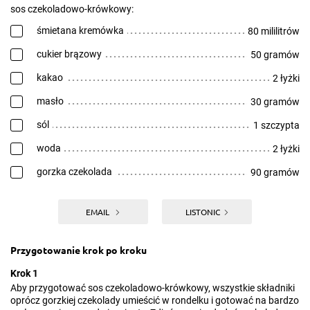
sos czekoladowo-krówkowy:
śmietana kremówka
80 mililitrów
cukier brązowy
50 gramów
kakao
2 łyżki
masło
30 gramów
sól
1 szczypta
woda
2 łyżki
gorzka czekolada
90 gramów
EMAIL
LISTONIC
Przygotowanie krok po kroku
Krok 1
Aby przygotować sos czekoladowo-krówkowy, wszystkie składniki
oprócz gorzkiej czekolady umieścić w rondelku i gotować na bardzo