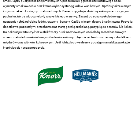
smaki. Łączy puszystość bitej śmietany, chrupkość bakalii, gęstość czekoladowego sosu,
wyrazisty smak owoców oraz kremową konsystencję lodów waniliowych. Spróbuj także wersji z
innym smakiem lodów, np. czekoladowych. Deser przygotuj w dość wysokim przezroczystym
pucharku, tak by widoczne były wszystkie jego warstwy. Zacznij od sosu czekoladowego,
następnie nałóż odrobinę lodów, orzechy i banany. Ozdób wierzch deseru bitą śmietaną. Posyp ją
dodatkowo pozostałymi orzechami oraz startą gorzką czekoladą, posypką do deserów lub kakao.
Do dekoracji warto użyć też wafelków czy rurek nadziewanych czekoladą. Deser bananowy z
sosem czekoladowo-krówkowym i lodami waniliowym będzie też bardzo smaczny z dodatkiem
migdałów oraz wiórków kokosowych. Jeśli lubisz lodowe desery, podaj go na najbliższą okazję,
inspirując się naszą propozycją.