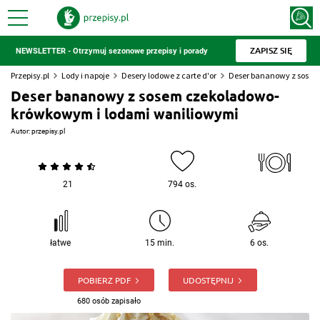
ZAPISZ SIĘ
NEWSLETTER - Otrzymuj sezonowe przepisy i porady
Przepisy.pl
Lody i napoje
Desery lodowe z carte d'or
Deser bananowy z sose
Deser bananowy z sosem czekoladowo-
krówkowym i lodami waniliowymi
Autor:
przepisy.pl
21
794 os.
łatwe
15 min.
6 os.
POBIERZ PDF
UDOSTĘPNIJ
680 osób zapisało