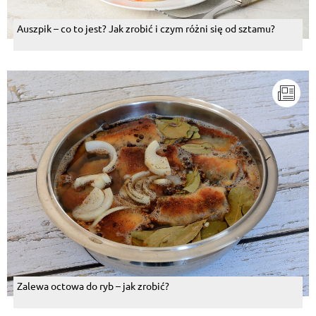
Auszpik – co to jest? Jak zrobić i czym różni się od sztamu?
Zalewa octowa do ryb – jak zrobić?