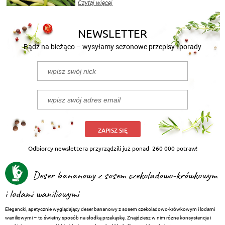
Czytaj więcej
nasze propozycje!
NEWSLETTER
Bądź na bieżąco – wysyłamy sezonowe przepisy i porady
ZAPISZ SIĘ
Odbiorcy newslettera przyrządzili już ponad
260 000 potraw!
Deser bananowy z sosem czekoladowo-krówkowym
i lodami waniliowymi
Elegancki, apetycznie wyglądający deser bananowy z sosem czekoladowo-krówkowym i lodami
waniliowymi – to świetny sposób na słodką przekąskę. Znajdziesz w nim różne konsystencje i