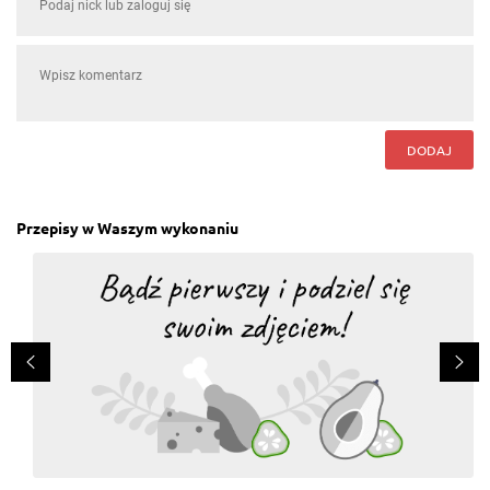
Magda Strychalska
, 28.07.2016
ja....
Odpowiedz
DODAJ
Barbara Pawłuszewicz
, 28.07.2016
Jak zrobisz to się wpraszam!
Odpowiedz
Przepisy w Waszym wykonaniu