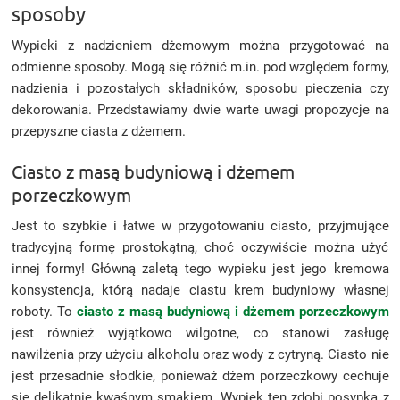
sposoby
Wypieki z nadzieniem dżemowym można przygotować na
odmienne sposoby. Mogą się różnić m.in. pod względem formy,
nadzienia i pozostałych składników, sposobu pieczenia czy
dekorowania. Przedstawiamy dwie warte uwagi propozycje na
przepyszne ciasta z dżemem.
Ciasto z masą budyniową i dżemem
porzeczkowym
Jest to szybkie i łatwe w przygotowaniu ciasto, przyjmujące
tradycyjną formę prostokątną, choć oczywiście można użyć
innej formy! Główną zaletą tego wypieku jest jego kremowa
konsystencja, którą nadaje ciastu krem budyniowy własnej
roboty. To
ciasto z masą budyniową i dżemem porzeczkowym
jest również wyjątkowo wilgotne, co stanowi zasługę
nawilżenia przy użyciu alkoholu oraz wody z cytryną. Ciasto nie
jest przesadnie słodkie, ponieważ dżem porzeczkowy cechuje
się delikatnie kwaśnym smakiem. Wypiek ten zdobi posypka z