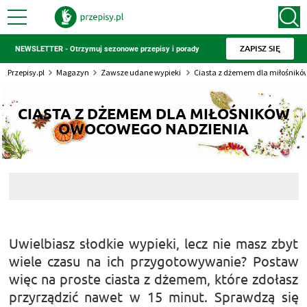
ZAPISZ SIĘ
NEWSLETTER - Otrzymuj sezonowe przepisy i porady
Przepisy.pl
Magazyn
Zawsze udane wypieki
Ciasta z dżemem dla miłośnik
CIASTA Z DŻEMEM DLA MIŁOŚNIKÓW
OWOCOWEGO NADZIENIA
Uwielbiasz słodkie wypieki, lecz nie masz zbyt
wiele czasu na ich przygotowywanie? Postaw
więc na proste ciasta z dżemem, które zdołasz
przyrządzić nawet w 15 minut. Sprawdzą się