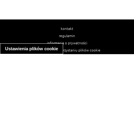
kontakt
regulamin
informacja o prywatności
Ustawienia plików cookie
informacja o wykorzystaniu plików cookie
ułatwienia dostępu
Najpopularniejsze przepisy
spaghetti bolognese
makaron z kurczakiem w sosie śmietanowym
kanapka z indykiem
ratatouille
lahmacun
mac and cheese
zupa minestrone