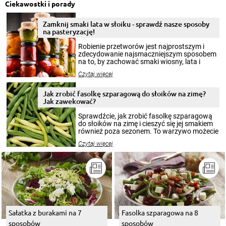
Ciekawostki i porady
Zamknij smaki lata w słoiku - sprawdź nasze sposoby
na pasteryzację!
Robienie przetworów jest najprostszym i
zdecydowanie najsmaczniejszym sposobem
na to, by zachować smaki wiosny, lata i
jesieni na dłużej. Można robić setki zdjęć
Czytaj więcej
krajobrazów, by cieszyć nimi oko w sezonie
zimowym, ale to smaczny posiłek pozwoli w
pełni poczuć atmosferę cieplejszych
Jak zrobić fasolkę szparagową do słoików na zimę?
miesięcy. Przygotowanie słoików ze
Jak zawekować?
smakowitą zawartością musi obejmować
patenty, które pozwolą zachować świeżość
Sprawdźcie, jak zrobić fasolkę szparagową
przetworów.
do słoików na zimę i cieszyć się jej smakiem
również poza sezonem. To warzywo możecie
wekować na wiele sposobów. Wykorzystajcie
Czytaj więcej
nasze propozycje!
Sałatka z burakami na 7
Fasolka szparagowa na 8
sposobów
sposobów