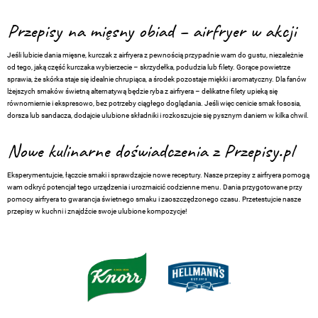
Przepisy na mięsny obiad – airfryer w akcji
Jeśli lubicie dania mięsne, kurczak z airfryera z pewnością przypadnie wam do gustu, niezależnie
od tego, jaką część kurczaka wybierzecie – skrzydełka, podudzia lub filety. Gorące powietrze
sprawia, że skórka staje się idealnie chrupiąca, a środek pozostaje miękki i aromatyczny. Dla fanów
lżejszych smaków świetną alternatywą będzie ryba z airfryera – delikatne filety upieką się
równomiernie i ekspresowo, bez potrzeby ciągłego doglądania. Jeśli więc cenicie smak łososia,
dorsza lub sandacza, dodajcie ulubione składniki i rozkoszujcie się pysznym daniem w kilka chwil.
Nowe kulinarne doświadczenia z Przepisy.pl
Eksperymentujcie, łączcie smaki i sprawdzajcie nowe receptury. Nasze przepisy z airfryera pomogą
wam odkryć potencjał tego urządzenia i urozmaicić codzienne menu. Dania przygotowane przy
pomocy airfryera to gwarancja świetnego smaku i zaoszczędzonego czasu. Przetestujcie nasze
przepisy w kuchni i znajdźcie swoje ulubione kompozycje!