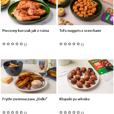
Pieczony kurczak jak z rożna
Tofu nuggets z orzechami
(-)
(-)
Frytki ziemniaczane „łódki”
Klopsiki po włosku
(-)
(-)