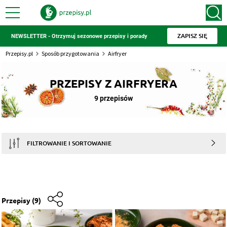
ZAPISZ SIĘ
NEWSLETTER - Otrzymuj sezonowe przepisy i porady
Przepisy.pl
Sposób przygotowania
Airfryer
PRZEPISY Z AIRFRYERA
9 przepisów
FILTROWANIE I SORTOWANIE
Przepisy
(9)