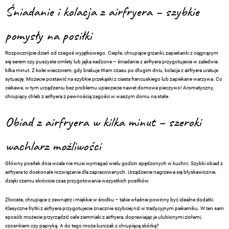
Śniadanie i kolacja z airfryera – szybkie
pomysły na posiłki
Rozpocznijcie dzień od czegoś wyjątkowego. Ciepłe, chrupiące grzanki, zapiekanki z ciągnącym
się serem czy puszyste omlety lub jajka sadzone – śniadanie z airfryera przygotujecie w zaledwie
kilka minut. Z kolei wieczorem, gdy brakuje Wam czasu po długim dniu, kolacja z airfryera uratuje
sytuację. Możecie postawić na szybkie przekąski z ciasta francuskiego lub zapiekane warzywa. Co
ciekawe, w tym urządzeniu bez problemu upieczecie nawet domowe pieczywo! Aromatyczny,
chrupiący chleb z airfryera z pewnością zagości w waszym domu na stałe.
Obiad z airfryera w kilka minut – szeroki
wachlarz możliwości
Główny posiłek dnia wcale nie musi wymagać wielu godzin spędzonych w kuchni. Szybki obiad z
airfryera to doskonałe rozwiązanie dla zapracowanych. Urządzenie nagrzewa się błyskawicznie,
dzięki czemu skrócicie czas przygotowania wszystkich posiłków.
Złociste, chrupiące z zewnątrz i miękkie w środku – takie właśnie powinny być idealne dodatki.
Klasyczne frytki z airfryera przygotujecie znacznie szybciej niż w tradycyjnym piekarniku. W ten sam
sposób możecie przyrządzić całe ziemniaki z airfryera, doprawiając je ulubionymi ziołami,
czosnkiem czy papryką. A do tego może kurczak z chrupiącą skórką?