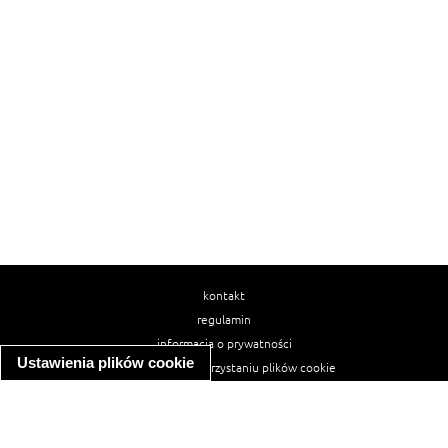
kontakt
regulamin
informacja o prywatności
Ustawienia plików cookie
informacja o wykorzystaniu plików cookie
ułatwienia dostępu
Najpopularniejsze przepisy