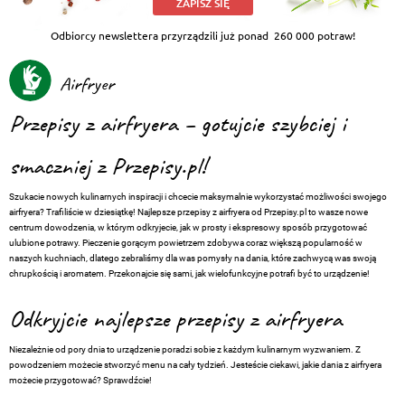
ZAPISZ SIĘ
Odbiorcy newslettera przyrządzili już ponad
260 000 potraw!
Airfryer
Przepisy z airfryera – gotujcie szybciej i
smaczniej z Przepisy.pl!
Szukacie nowych kulinarnych inspiracji i chcecie maksymalnie wykorzystać możliwości swojego
airfryera? Trafiliście w dziesiątkę! Najlepsze przepisy z airfryera od Przepisy.pl to wasze nowe
centrum dowodzenia, w którym odkryjecie, jak w prosty i ekspresowy sposób przygotować
ulubione potrawy. Pieczenie gorącym powietrzem zdobywa coraz większą popularność w
naszych kuchniach, dlatego zebraliśmy dla was pomysły na dania, które zachwycą was swoją
chrupkością i aromatem. Przekonajcie się sami, jak wielofunkcyjne potrafi być to urządzenie!
Odkryjcie najlepsze przepisy z airfryera
Niezależnie od pory dnia to urządzenie poradzi sobie z każdym kulinarnym wyzwaniem. Z
powodzeniem możecie stworzyć menu na cały tydzień. Jesteście ciekawi, jakie dania z airfryera
możecie przygotować? Sprawdźcie!